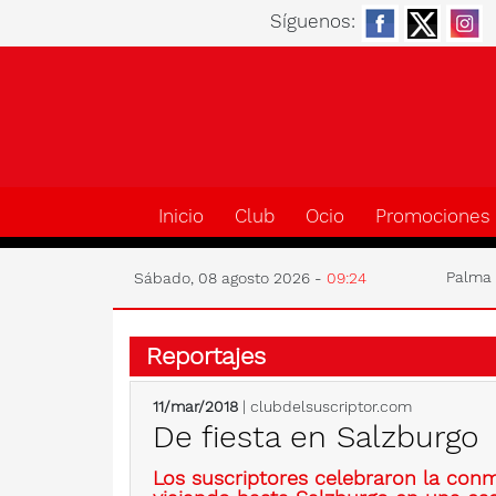
Síguenos:
Inicio
Club
Ocio
Promociones
Palm
Sábado, 08 agosto 2026 -
09:24
Reportajes
11/mar/2018
| clubdelsuscriptor.com
De fiesta en Salzburgo
Los suscriptores celebraron la conm