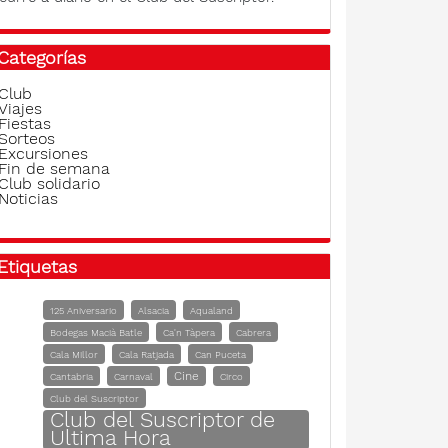
Categorías
Club
Viajes
Fiestas
Sorteos
Excursiones
Fin de semana
Club solidario
Noticias
Etiquetas
125 Aniversario
Alsacia
Aqualand
Bodegas Macià Batle
Ca'n Tàpera
Cabrera
Cala Millor
Cala Ratjada
Can Puceta
Cine
Cantabria
Carnaval
Circo
Club del Suscriptor
Club del Suscriptor de
Ultima Hora