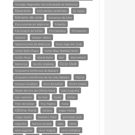
Consejo Regulador de Sobrasada de Mallorca
Diversión
EXCURSIÓN MARÍTIMA
El Casta
Estreno de cine
Estrenos de Cine
Excursiones en Mallorca
Felanitx
Ferrocarril de Sóller
Formentera
Formentor
Galatzó
Gaspar Valero
Gastronomía de Mallorca
Gran viaje del Club
Hotel Bella Playa
Hotel Blau Mediterráneo
Koldo Royo
Macià Batle
Mar
Marineland
Ocio Club
Menorca
Nordic Walking
Orquestra Simfònica de Balears
Orquestra Simfònica de les Illes Balears
Palma
Parque Acuático
Port de Sóller
Porto Cristo
Reyes de Oro de Ultima Hora
Sala Augusta
San Valentín
Sorteo
Suiza
Sóller
Tren de Sóller
Trui Teatre
Tuna
Ultima Hora
Verano
Viajes Fama
Viajes Gatell
Western Park
actividad club
augusta
barcos azules
cata
cena
cine augusta
circo Alegría
circo williams