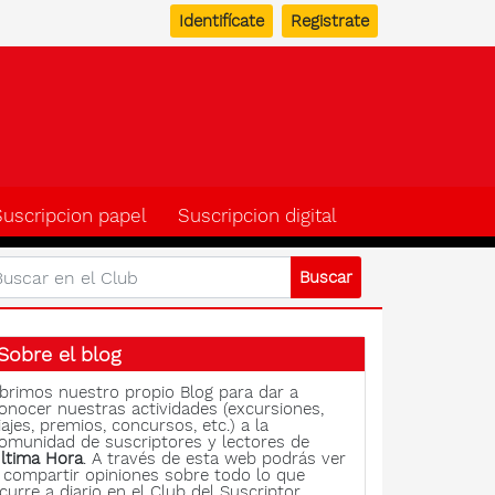
Identifícate
Registrate
b del suscriptor de Ulti
Suscripcion papel
Suscripcion digital
Sobre el blog
brimos nuestro propio Blog para dar a
onocer nuestras actividades (excursiones,
iajes, premios, concursos, etc.) a la
omunidad de suscriptores y lectores de
ltima Hora
. A través de esta web podrás ver
 compartir opiniones sobre todo lo que
curre a diario en el Club del Suscriptor.