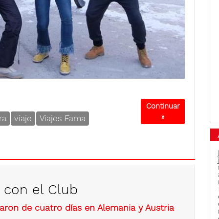
Continuar
»
ra
viaje
Viajes Fama
 con el Club
taron de cuatro días en Alemania y Austria