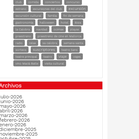
club
comida
conciertos
concurso
excursión
estreno
excursiones del club
excursión cultural
familia
fin de semana
gastronomía
halloween
hotel
ibiza
la Calobra
navidad
ocimax
playas
preestreno
preestreno de cine en Mallorca
radio
relax
sa calobra
semana santa
suscriptores
sorteos
teatre Sans
viaje
teatre principal
teatro
viajes
vino Macià Batle
visita cultural
Archivos
julio-2026
junio-2026
mayo-2026
abril-2026
marzo-2026
febrero-2026
enero-2026
diciembre-2025
noviembre-2025
octubre-2025