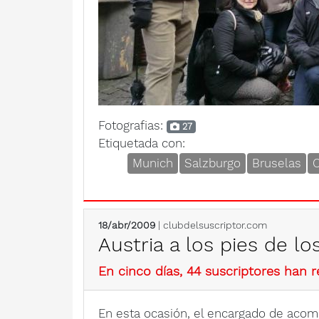
Fotografias:
27
Etiquetada con:
Munich
Salzburgo
Bruselas
C
18/abr/2009
| clubdelsuscriptor.com
Austria a los pies de lo
En cinco días, 44 suscriptores han r
En esta ocasión, el encargado de acomp