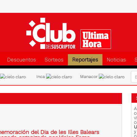
Clu
Descuentos
Sorteos
Reportajes
Noticias
a
Inca
Manacor
A
c
v
c
U
emoración del Dia de les Illes Balears
y
o