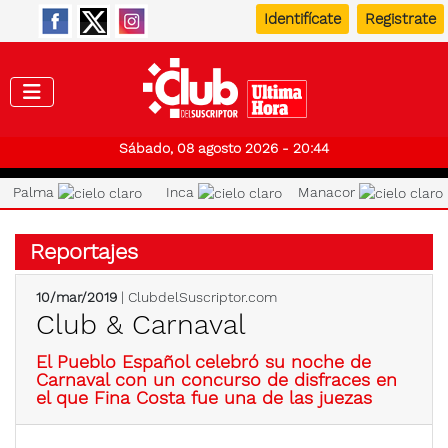
Identifícate
Registrate
Club de
Sábado, 08 agosto 2026 - 20:44
Palma
Inca
Manacor
Reportajes
10/mar/2019
| ClubdelSuscriptor.com
Club & Carnaval
El Pueblo Español celebró su noche de
Carnaval con un concurso de disfraces en
el que Fina Costa fue una de las juezas