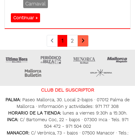
Carnaval
Continuar »
1
2
Ultima Hora
Ultima hora Ibiza
Menorca • Es Diari
M
Majorca Daily Bulletin
Grupo Ser
CLUB DEL SUSCRIPTOR
PALMA:
Paseo Mallorca, 30. Local 2-bajos · 07012 Palma de
Mallorca · Información y actividades: 971 717 308
HORARIO DE LA TIENDA:
lunes a viernes 9:30h a 15:30h.
INCA:
C/ Bartomeu Coc, 22 - bajos · 07300 Inca · Tels. 971
504 472 - 971 504 002
MANACOR:
C/ Verònica, 73 - bajos · 07500 Manacor · Tels.: