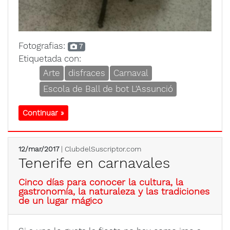
Fotografias:
7
Etiquetada con:
Arte
disfraces
Carnaval
Escola de Ball de bot L'Assunció
Continuar »
12/mar/2017
| ClubdelSuscriptor.com
Tenerife en carnavales
Cinco días para conocer la cultura, la
gastronomía, la naturaleza y las tradiciones
de un lugar mágico