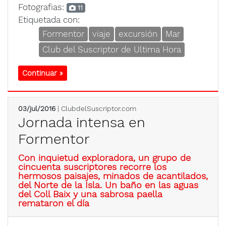
Fotografias:
11
Etiquetada con:
Formentor
viaje
excursión
Mar
Club del Suscriptor de Ultima Hora
Continuar »
03/jul/2016
| ClubdelSuscriptor.com
Jornada intensa en
Formentor
Con inquietud exploradora, un grupo de
cincuenta suscriptores recorre los
hermosos paisajes, minados de acantilados,
del Norte de la Isla. Un baño en las aguas
del Coll Baix y una sabrosa paella
remataron el día