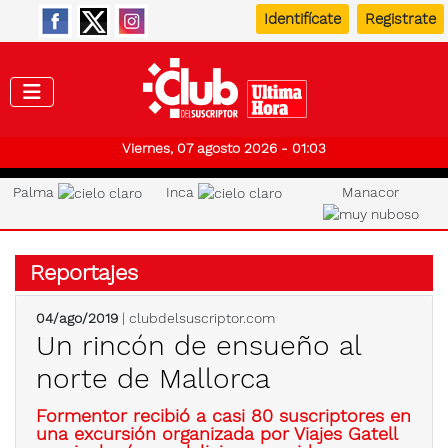
Identifícate
Registrate
Club de
Viernes, 07 agosto 2026 - 01:03
Palma
Inca
Manacor
Reportajes
04/ago/2019
| clubdelsuscriptor.com
Un rincón de ensueño al
norte de Mallorca
Formentor recibió a casi 80 suscriptores en
una excursión organizada por Viajes Gatell