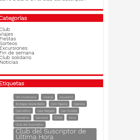
Categorías
Club
Viajes
Fiestas
Sorteos
Excursiones
Fin de semana
Club solidario
Noticias
Etiquetas
125 Aniversario
Alsacia
Aqualand
Bodegas Macià Batle
Ca'n Tàpera
Cabrera
Cala Millor
Cala Ratjada
Can Puceta
Cine
Cantabria
Carnaval
Circo
Club del Suscriptor
Club del Suscriptor de
Ultima Hora