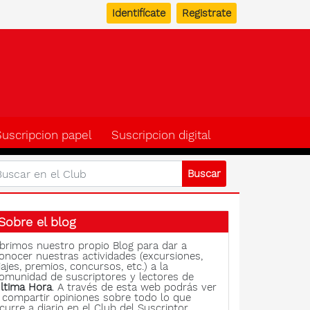
Identifícate
Registrate
b del suscriptor de Ulti
Suscripcion papel
Suscripcion digital
Sobre el blog
brimos nuestro propio Blog para dar a
onocer nuestras actividades (excursiones,
iajes, premios, concursos, etc.) a la
omunidad de suscriptores y lectores de
ltima Hora
. A través de esta web podrás ver
 compartir opiniones sobre todo lo que
curre a diario en el Club del Suscriptor.