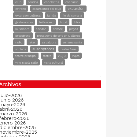
club
comida
conciertos
concurso
excursión
estreno
excursiones del club
excursión cultural
familia
fin de semana
gastronomía
halloween
hotel
ibiza
la Calobra
navidad
ocimax
playas
preestreno
preestreno de cine en Mallorca
radio
relax
sa calobra
semana santa
suscriptores
sorteos
teatre Sans
viaje
teatre principal
teatro
viajes
vino Macià Batle
visita cultural
Archivos
julio-2026
junio-2026
mayo-2026
abril-2026
marzo-2026
febrero-2026
enero-2026
diciembre-2025
noviembre-2025
octubre-2025