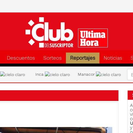
Clu
Descuentos
Sorteos
Reportajes
Noticias
a
Inca
Manacor
A
c
v
c
U
y
o