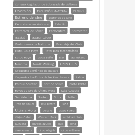
Consejo Regulador de Sobrasada de Mallorca
Diversión
EXCURSIÓN MARÍTIMA
El Casta
Estreno de cine
Estrenos de Cine
Excursiones en Mallorca
Felanitx
Ferrocarril de Sóller
Formentera
Formentor
Galatzó
Gaspar Valero
Gastronomía de Mallorca
Gran viaje del Club
Hotel Bella Playa
Hotel Blau Mediterráneo
Koldo Royo
Macià Batle
Mar
Marineland
Ocio Club
Menorca
Nordic Walking
Orquestra Simfònica de Balears
Orquestra Simfònica de les Illes Balears
Palma
Parque Acuático
Port de Sóller
Porto Cristo
Reyes de Oro de Ultima Hora
Sala Augusta
San Valentín
Sorteo
Suiza
Sóller
Tren de Sóller
Trui Teatre
Tuna
Ultima Hora
Verano
Viajes Fama
Viajes Gatell
Western Park
actividad club
augusta
barcos azules
cata
cena
cine augusta
circo Alegría
circo williams