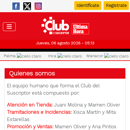
Identifícate
Registrate
Club de
Jueves, 06 agosto 2026 - 05:13
Palma
Inca
Manacor
Quienes somos
El equipo humano que forma el Club del
Suscriptor está compuesto por:
Atención en Tienda:
Juani Molina y Mamen Oliver
Tramitaciones e Incidencias:
Xisca Martín y Mita
Estarellas
Promoción y Ventas:
Mamen Oliver y Ana Pintos