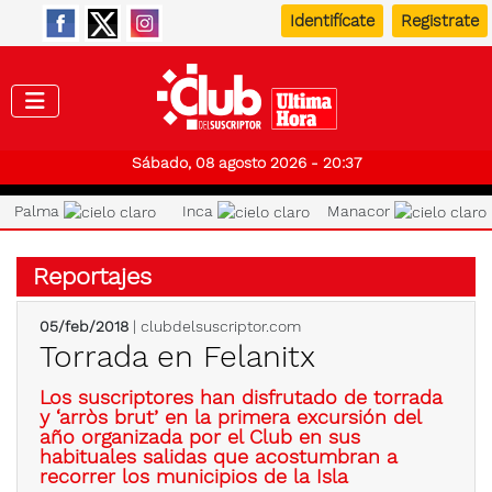
Identifícate
Registrate
Club de
Sábado, 08 agosto 2026 - 20:37
Palma
Inca
Manacor
Reportajes
05/feb/2018
| clubdelsuscriptor.com
Torrada en Felanitx
Los suscriptores han disfrutado de torrada
y ‘arròs brut’ en la primera excursión del
año organizada por el Club en sus
habituales salidas que acostumbran a
recorrer los municipios de la Isla