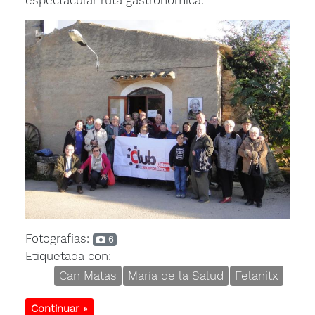
espectacular ruta gastronómica.
Fotografias:
6
Etiquetada con:
Can Matas
María de la Salud
Felanitx
Continuar »