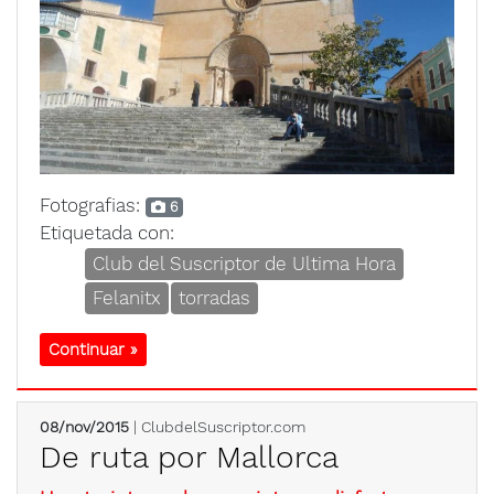
Fotografias:
6
Etiquetada con:
Club del Suscriptor de Ultima Hora
Felanitx
torradas
Continuar »
08/nov/2015
| ClubdelSuscriptor.com
De ruta por Mallorca