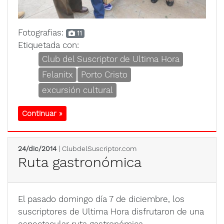
Fotografias:
11
Etiquetada con:
Club del Suscriptor de Ultima Hora
Felanitx
Porto Cristo
excursión cultural
Continuar »
24/dic/2014
| ClubdelSuscriptor.com
Ruta gastronómica
El pasado domingo día 7 de diciembre, los
suscriptores de Ultima Hora disfrutaron de una