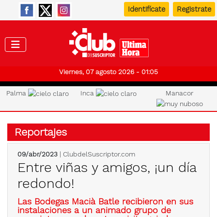
Identifícate
Registrate
Club de
Viernes, 07 agosto 2026 - 01:05
Palma
Inca
Manacor
Reportajes
09/abr/2023
| ClubdelSuscriptor.com
Entre viñas y amigos, ¡un día
redondo!
Las Bodegas Macià Batle recibieron en sus
instalaciones a un animado grupo de