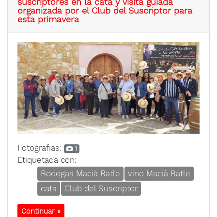
suscriptores en la cata y visita guiada
organizada por el Club del Suscriptor para
esta primavera
Fotografias:
1
Etiquetada con:
Bodegas Macià Batle
vino Macià Batle
cata
Club del Suscriptor
Continuar »