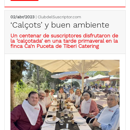
02/abr/2023
| ClubdelSuscriptor.com
‘Calçots’ y buen ambiente
Un centenar de suscriptores disfrutaron de
la ‘calçotada’ en una tarde primaveral en la
finca Ca’n Puceta de Tiberi Catering