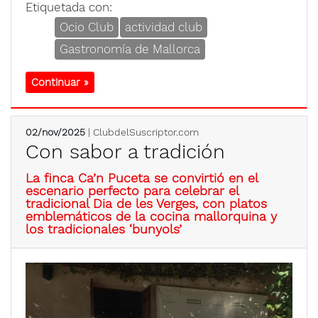
Etiquetada con:
Ocio Club
actividad club
Gastronomía de Mallorca
Continuar »
02/nov/2025
| ClubdelSuscriptor.com
Con sabor a tradición
La finca Ca’n Puceta se convirtió en el
escenario perfecto para celebrar el
tradicional Dia de les Verges, con platos
emblemáticos de la cocina mallorquina y
los tradicionales ‘bunyols’