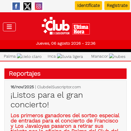
Identifícate
Registrate
Club de
Jueves, 06 agosto 2026 - 22:36
Palma
Inca
Manacor
Reportajes
16/nov/2025
| ClubdelSuscriptor.com
¡Listos para el gran
concierto!
Los primeros ganadores del sorteo especial
de entradas para el concierto de Francisco
y Los Javaloyas pasaron a retirar sus