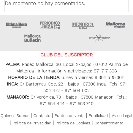
De momento no hay comentarios.
Ultima Hora
Ultima hora Ibiza
Menorca • Es Diari
M
Majorca Daily Bulletin
Grupo Ser
CLUB DEL SUSCRIPTOR
PALMA:
Paseo Mallorca, 30. Local 2-bajos · 07012 Palma de
Mallorca · Información y actividades: 971 717 308
HORARIO DE LA TIENDA:
lunes a viernes 9:30h a 15:30h.
INCA:
C/ Bartomeu Coc, 22 - bajos · 07300 Inca · Tels. 971
504 472 - 971 504 002
MANACOR:
C/ Verònica, 73 - bajos · 07500 Manacor · Tels.:
971 554 444 - 971 553 740
|
|
|
|
Quienes Somos
Contacto
Puntos de venta
Publicidad
Aviso Legal
|
|
|
Política de Privacidad
Política de Cookies
Consentimiento