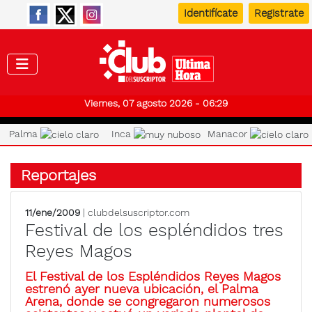
Identifícate
Registrate
Club de
Viernes, 07 agosto 2026 - 06:29
Palma
Inca
Manacor
Reportajes
11/ene/2009
| clubdelsuscriptor.com
Festival de los espléndidos tres
Reyes Magos
El Festival de los Espléndidos Reyes Magos
estrenó ayer nueva ubicación, el Palma
Arena, donde se congregaron numerosos