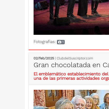
Fotografias:
1
02/feb/2025
| ClubdelSuscriptor.com
Gran chocolatada en Ca
El emblemático establecimiento del 
una de las primeras actividades org