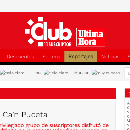
Clu
Descuentos
Sorteos
Reportajes
Noticias
a
Inca
Manacor
A
c
v
 Ca’n Puceta
c
U
ivilegiado grupo de suscriptores disfrutó de
y
o