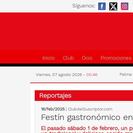
Síguenos:
Inicio
Club
Ocio
Promociones
Palm
Viernes, 07 agosto 2026 -
00:46
Reportajes
16/feb/2025
| ClubdelSuscriptor.com
Festín gastronómico en
El pasado sábado 1 de febrero, un pr