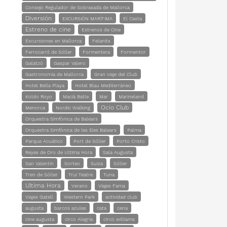
Consejo Regulador de Sobrasada de Mallorca
Diversión
EXCURSIÓN MARÍTIMA
El Casta
Estreno de cine
Estrenos de Cine
Excursiones en Mallorca
Felanitx
Ferrocarril de Sóller
Formentera
Formentor
Galatzó
Gaspar Valero
Gastronomía de Mallorca
Gran viaje del Club
Hotel Bella Playa
Hotel Blau Mediterráneo
Koldo Royo
Macià Batle
Mar
Marineland
Ocio Club
Menorca
Nordic Walking
Orquestra Simfònica de Balears
Orquestra Simfònica de les Illes Balears
Palma
Parque Acuático
Port de Sóller
Porto Cristo
Reyes de Oro de Ultima Hora
Sala Augusta
San Valentín
Sorteo
Suiza
Sóller
Tren de Sóller
Trui Teatre
Tuna
Ultima Hora
Verano
Viajes Fama
Viajes Gatell
Western Park
actividad club
augusta
barcos azules
cata
cena
cine augusta
circo Alegría
circo williams