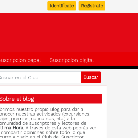
Identifícate
Registrate
b del suscriptor de Ulti
Suscripcion papel
Suscripcion digital
Sobre el blog
brimos nuestro propio Blog para dar a
onocer nuestras actividades (excursiones,
iajes, premios, concursos, etc.) a la
omunidad de suscriptores y lectores de
ltima Hora
. A través de esta web podrás ver
 compartir opiniones sobre todo lo que
curre a diario en el Club del Suscriptor.