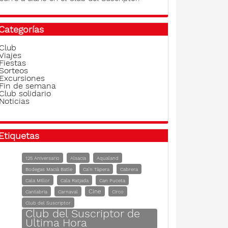
Categorías
Club
Viajes
Fiestas
Sorteos
Excursiones
Fin de semana
Club solidario
Noticias
Etiquetas
125 Aniversario
Alsacia
Aqualand
Bodegas Macià Batle
Ca'n Tàpera
Cabrera
Cala Millor
Cala Ratjada
Can Puceta
Cine
Cantabria
Carnaval
Circo
Club del Suscriptor
Club del Suscriptor de
Ultima Hora