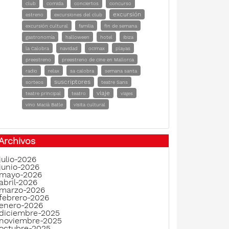
club
comida
conciertos
concurso
excursión
estreno
excursiones del club
excursión cultural
familia
fin de semana
gastronomía
halloween
hotel
ibiza
la Calobra
navidad
ocimax
playas
preestreno
preestreno de cine en Mallorca
radio
relax
sa calobra
semana santa
suscriptores
sorteos
teatre Sans
viaje
teatre principal
teatro
viajes
vino Macià Batle
visita cultural
Archivos
julio-2026
junio-2026
mayo-2026
abril-2026
marzo-2026
febrero-2026
enero-2026
diciembre-2025
noviembre-2025
octubre-2025