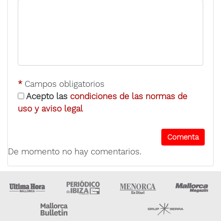
*
Campos obligatorios
Acepto las
condiciones de las normas de
uso y aviso legal
De momento no hay comentarios.
Ultima Hora
Ultima hora Ibiza
Menorca • Es Diari
M
Majorca Daily Bulletin
Grupo Ser