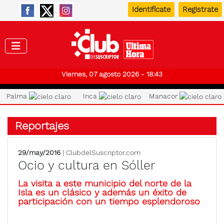
Identifícate
Registrate
Club de
Viernes, 07 agosto 2026 - 18:43
Palma
Inca
Manacor
Reportajes
29/may/2016
| ClubdelSuscriptor.com
Ocio y cultura en Sóller
La visita a este municipio del norte de la
Isla es un clásico y además un éxito de
participación con un tiempo esplendoroso