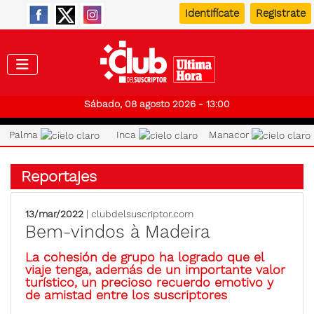
Identifícate
Registrate
Club de
Sábado, 08 agosto 2026 - 13:00
Palma
Inca
Manacor
Reportajes
13/mar/2022
| clubdelsuscriptor.com
Bem-vindos à Madeira
La cohesión de grupo ha logrado que el
viaje tenga, además de un importante valor
turístico, un precioso recuerdo emotivo y
de amistad entre los suscriptores