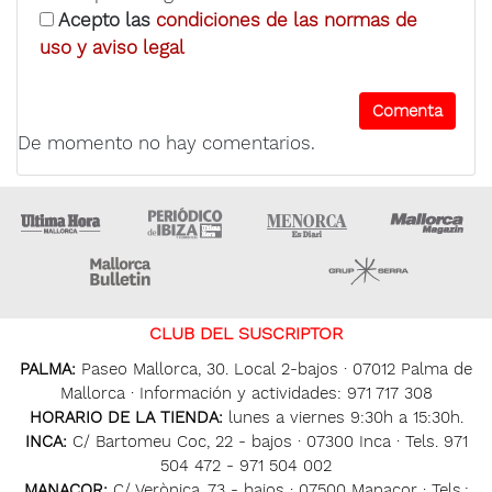
Acepto las
condiciones de las normas de
uso y aviso legal
De momento no hay comentarios.
Ultima Hora
Ultima hora Ibiza
Menorca • Es Diari
M
Majorca Daily Bulletin
Grupo Ser
CLUB DEL SUSCRIPTOR
PALMA:
Paseo Mallorca, 30. Local 2-bajos · 07012 Palma de
Mallorca · Información y actividades: 971 717 308
HORARIO DE LA TIENDA:
lunes a viernes 9:30h a 15:30h.
INCA:
C/ Bartomeu Coc, 22 - bajos · 07300 Inca · Tels. 971
504 472 - 971 504 002
MANACOR:
C/ Verònica, 73 - bajos · 07500 Manacor · Tels.: