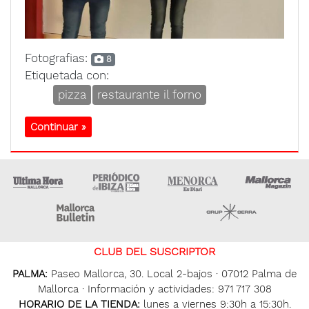
Fotografias:
8
Etiquetada con:
pizza
restaurante il forno
Continuar »
Ultima Hora
Ultima hora Ibiza
Menorca • Es Diari
M
Majorca Daily Bulletin
Grupo Ser
CLUB DEL SUSCRIPTOR
PALMA:
Paseo Mallorca, 30. Local 2-bajos · 07012 Palma de
Mallorca · Información y actividades: 971 717 308
HORARIO DE LA TIENDA:
lunes a viernes 9:30h a 15:30h.