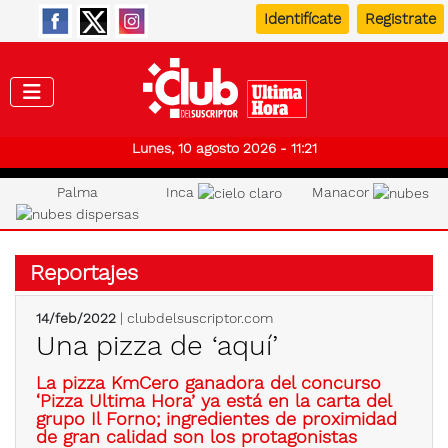
Identifícate
Registrate
Club de
Lunes, 10 agosto 2026 - 11:21
Palma
Inca
Manacor
Reportajes
14/feb/2022
| clubdelsuscriptor.com
Una pizza de ‘aquí’
La pizza KmCero ganadora del concurso
‘Pizza Ultima Hora’ ya está en la carta del
grupo Il Forno; ingredientes de proximidad
de gran calidad son los protagonistas