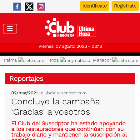
Identifícate
Registrate
Club de
Viernes, 07 agosto 2026 - 06:16
Palma
Inca
Manacor
Reportajes
02/mar/2021
| clubdelsuscriptor.com
Concluye la campaña
‘Gracias’ a vosotros
El Club del Suscriptor ha estado apoyando
a los restauradores que continúan con su
trabajo diario y mantienen la suscripción al