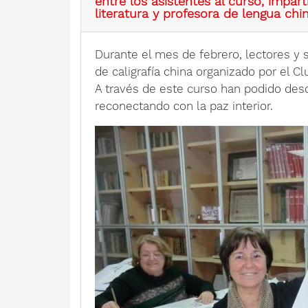
entre los asistentes al curso, impar
literatura y profesora de lengua chi
Durante el mes de febrero, lectores y s
de caligrafía china organizado por el C
A través de este curso han podido descu
reconectando con la paz interior.