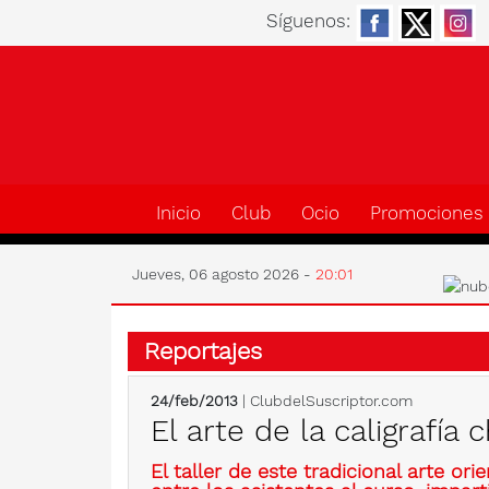
Síguenos:
Inicio
Club
Ocio
Promociones
Jueves, 06 agosto 2026 -
20:01
Reportajes
24/feb/2013
| ClubdelSuscriptor.com
El arte de la caligrafía 
El taller de este tradicional arte or