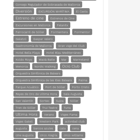
Consejo Regulador de Sobrasada de Mallorca
Diversión
EXCURSIÓN MARÍTIMA
El Casta
Estreno de cine
Estrenos de Cine
Excursiones en Mallorca
Felanitx
Ferrocarril de Sóller
Formentera
Formentor
Galatzó
Gaspar Valero
Gastronomía de Mallorca
Gran viaje del Club
Hotel Bella Playa
Hotel Blau Mediterráneo
Koldo Royo
Macià Batle
Mar
Marineland
Ocio Club
Menorca
Nordic Walking
Orquestra Simfònica de Balears
Orquestra Simfònica de les Illes Balears
Palma
Parque Acuático
Port de Sóller
Porto Cristo
Reyes de Oro de Ultima Hora
Sala Augusta
San Valentín
Sorteo
Suiza
Sóller
Tren de Sóller
Trui Teatre
Tuna
Ultima Hora
Verano
Viajes Fama
Viajes Gatell
Western Park
actividad club
augusta
barcos azules
cata
cena
cine augusta
circo Alegría
circo williams