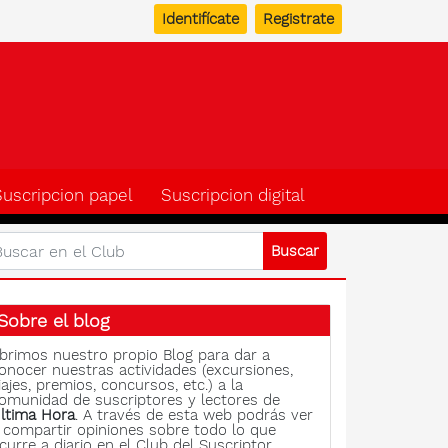
Identifícate
Registrate
b del suscriptor de Ulti
Suscripcion papel
Suscripcion digital
Sobre el blog
brimos nuestro propio Blog para dar a
onocer nuestras actividades (excursiones,
iajes, premios, concursos, etc.) a la
omunidad de suscriptores y lectores de
ltima Hora
. A través de esta web podrás ver
 compartir opiniones sobre todo lo que
curre a diario en el Club del Suscriptor.