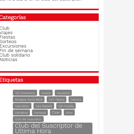
Categorías
Club
Viajes
Fiestas
Sorteos
Excursiones
Fin de semana
Club solidario
Noticias
Etiquetas
125 Aniversario
Alsacia
Aqualand
Bodegas Macià Batle
Ca'n Tàpera
Cabrera
Cala Millor
Cala Ratjada
Can Puceta
Cine
Cantabria
Carnaval
Circo
Club del Suscriptor
Club del Suscriptor de
Ultima Hora