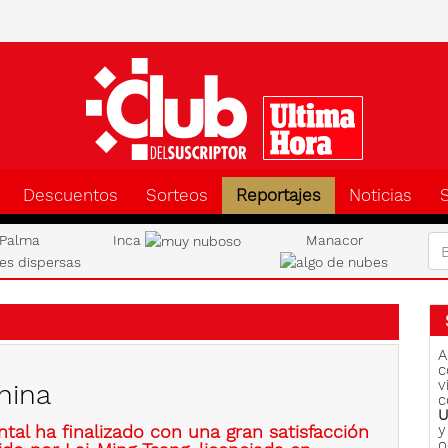
Clu
Descuentos
Sorteos
Reportajes
Noticias
Palma
Inca
Manacor
A
c
v
china
c
U
iental ha finalizado con una gran satisfacción
y
o