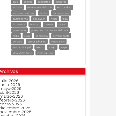
club
comida
conciertos
concurso
excursión
estreno
excursiones del club
excursión cultural
familia
fin de semana
gastronomía
halloween
hotel
ibiza
la Calobra
navidad
ocimax
playas
preestreno
preestreno de cine en Mallorca
radio
relax
sa calobra
semana santa
suscriptores
sorteos
teatre Sans
viaje
teatre principal
teatro
viajes
vino Macià Batle
visita cultural
Archivos
julio-2026
junio-2026
mayo-2026
abril-2026
marzo-2026
febrero-2026
enero-2026
diciembre-2025
noviembre-2025
octubre-2025