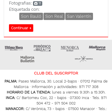
Fotografias:
11
Etiquetada con:
Son Bauló
Son Real
San Valentín
Continuar »
Ultima Hora
Ultima hora Ibiza
Menorca • Es Diari
M
Majorca Daily Bulletin
Grupo Ser
CLUB DEL SUSCRIPTOR
PALMA:
Paseo Mallorca, 30. Local 2-bajos · 07012 Palma de
Mallorca · Información y actividades: 971 717 308
HORARIO DE LA TIENDA:
lunes a viernes 9:30h a 15:30h.
INCA:
C/ Bartomeu Coc, 22 - bajos · 07300 Inca · Tels. 971
504 472 - 971 504 002
MANACOR:
C/ Verònica, 73 - bajos · 07500 Manacor · Tels.: