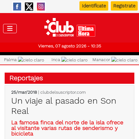
Identifícate
Registrate
Club de
Viernes, 07 agosto 2026 - 10:35
Palma
Inca
Manacor
Reportajes
25/mar/2018
| clubdelsuscriptor.com
Un viaje al pasado en Son
Real
La famosa finca del norte de la isla ofrece
al visitante varias rutas de senderismo y
bicicleta