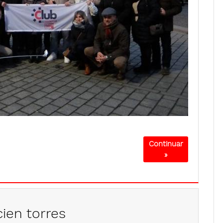
Continuar
»
cien torres