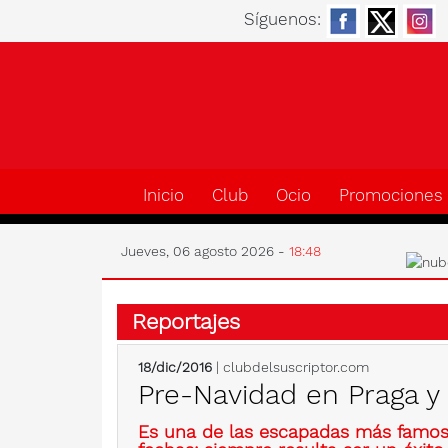
Síguenos:
Inicio
Club
Ocio
Promociones
Jueves, 06 agosto 2026 -
18:48
Reportajes
18/dic/2016
| clubdelsuscriptor.com
Pre-Navidad en Praga y 
Es una de las escapadas más famos