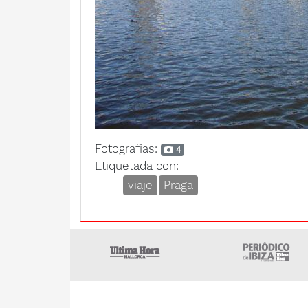
Fotografias:
4
Etiquetada con:
viaje
Praga
Ultima Hora
U