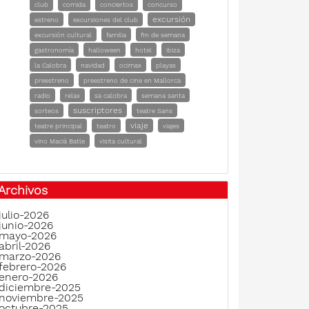
club
comida
conciertos
concurso
excursión
estreno
excursiones del club
excursión cultural
familia
fin de semana
gastronomía
halloween
hotel
ibiza
la Calobra
navidad
ocimax
playas
preestreno
preestreno de cine en Mallorca
radio
relax
sa calobra
semana santa
suscriptores
sorteos
teatre Sans
viaje
teatre principal
teatro
viajes
vino Macià Batle
visita cultural
Archivos
julio-2026
junio-2026
mayo-2026
abril-2026
marzo-2026
febrero-2026
enero-2026
diciembre-2025
noviembre-2025
octubre-2025