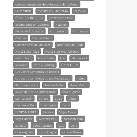
Consejo Regulador de Sobrasada de Mallorca
Diversión
EXCURSIÓN MARÍTIMA
El Casta
Estreno de cine
Estrenos de Cine
Excursiones en Mallorca
Felanitx
Ferrocarril de Sóller
Formentera
Formentor
Galatzó
Gaspar Valero
Gastronomía de Mallorca
Gran viaje del Club
Hotel Bella Playa
Hotel Blau Mediterráneo
Koldo Royo
Macià Batle
Mar
Marineland
Ocio Club
Menorca
Nordic Walking
Orquestra Simfònica de Balears
Orquestra Simfònica de les Illes Balears
Palma
Parque Acuático
Port de Sóller
Porto Cristo
Reyes de Oro de Ultima Hora
Sala Augusta
San Valentín
Sorteo
Suiza
Sóller
Tren de Sóller
Trui Teatre
Tuna
Ultima Hora
Verano
Viajes Fama
Viajes Gatell
Western Park
actividad club
augusta
barcos azules
cata
cena
cine augusta
circo Alegría
circo williams