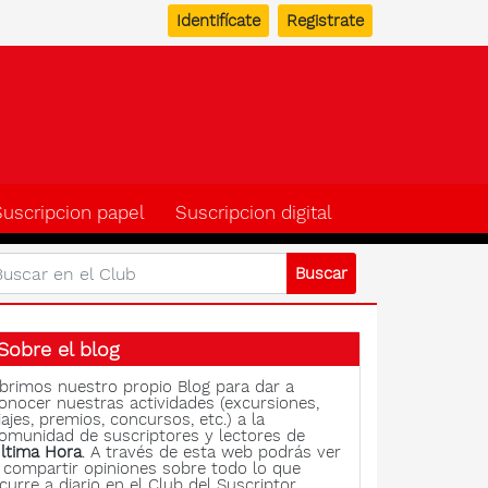
Identifícate
Registrate
b del suscriptor de Ulti
Suscripcion papel
Suscripcion digital
Sobre el blog
brimos nuestro propio Blog para dar a
onocer nuestras actividades (excursiones,
iajes, premios, concursos, etc.) a la
omunidad de suscriptores y lectores de
ltima Hora
. A través de esta web podrás ver
 compartir opiniones sobre todo lo que
curre a diario en el Club del Suscriptor.