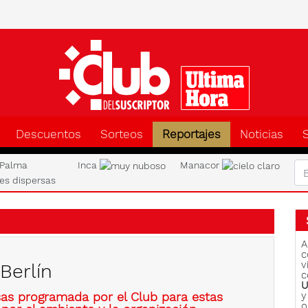
Clu
Descuentos
Sorteos
Reportajes
Noticias
Palma
Inca
Manacor
A
c
v
Berlín
c
U
as programada por el Club para estas
y
o