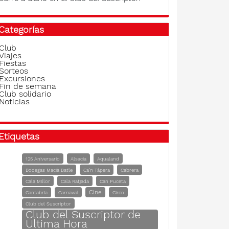
Categorías
Club
Viajes
Fiestas
Sorteos
Excursiones
Fin de semana
Club solidario
Noticias
Etiquetas
125 Aniversario
Alsacia
Aqualand
Bodegas Macià Batle
Ca'n Tàpera
Cabrera
Cala Millor
Cala Ratjada
Can Puceta
Cine
Cantabria
Carnaval
Circo
Club del Suscriptor
Club del Suscriptor de
Ultima Hora