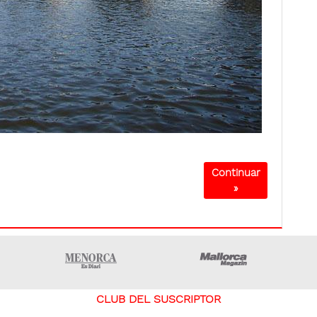
Continuar
»
ltima hora Ibiza
Menorca • Es Diari
Mallorca Ma
CLUB DEL SUSCRIPTOR