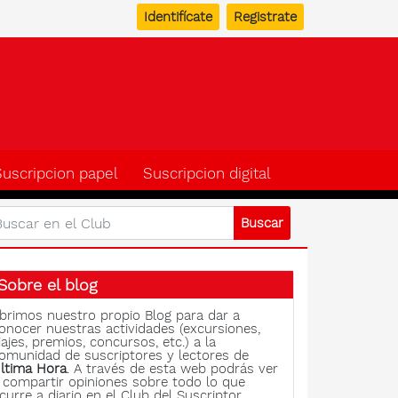
Identifícate
Registrate
b del suscriptor de Ulti
Suscripcion papel
Suscripcion digital
Sobre el blog
brimos nuestro propio Blog para dar a
onocer nuestras actividades (excursiones,
iajes, premios, concursos, etc.) a la
omunidad de suscriptores y lectores de
ltima Hora
. A través de esta web podrás ver
 compartir opiniones sobre todo lo que
curre a diario en el Club del Suscriptor.