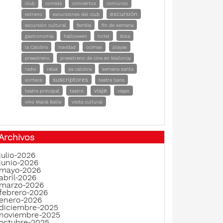
club
comida
conciertos
concurso
excursión
estreno
excursiones del club
excursión cultural
familia
fin de semana
gastronomía
halloween
hotel
ibiza
la Calobra
navidad
ocimax
playas
preestreno
preestreno de cine en Mallorca
radio
relax
sa calobra
semana santa
suscriptores
sorteos
teatre Sans
viaje
teatre principal
teatro
viajes
vino Macià Batle
visita cultural
Archivos
julio-2026
junio-2026
mayo-2026
abril-2026
marzo-2026
febrero-2026
enero-2026
diciembre-2025
noviembre-2025
octubre-2025