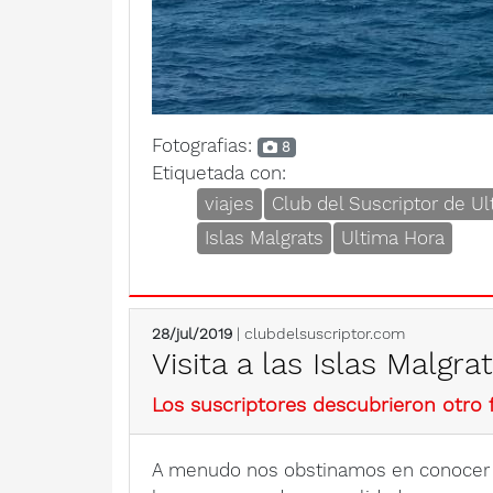
Fotografias:
8
Etiquetada con:
viajes
Club del Suscriptor de U
Islas Malgrats
Ultima Hora
28/jul/2019
| clubdelsuscriptor.com
Visita a las Islas Malgra
Los suscriptores descubrieron otro f
A menudo nos obstinamos en conocer l