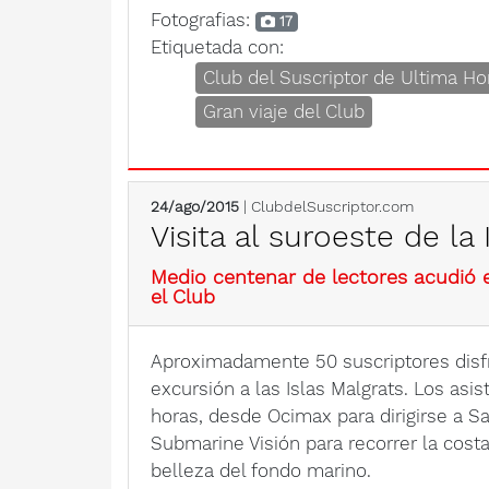
Fotografias:
17
Etiquetada con:
Club del Suscriptor de Ultima Ho
Gran viaje del Club
24/ago/2015
| ClubdelSuscriptor.com
Visita al suroeste de la 
Medio centenar de lectores acudió e
el Club
Aproximadamente 50 suscriptores disfr
excursión a las Islas Malgrats. Los asi
horas, desde Ocimax para dirigirse a S
Submarine Visión para recorrer la cost
belleza del fondo marino.