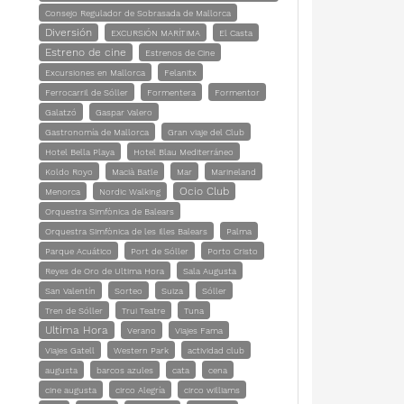
Consejo Regulador de Sobrasada de Mallorca
Diversión
EXCURSIÓN MARÍTIMA
El Casta
Estreno de cine
Estrenos de Cine
Excursiones en Mallorca
Felanitx
Ferrocarril de Sóller
Formentera
Formentor
Galatzó
Gaspar Valero
Gastronomía de Mallorca
Gran viaje del Club
Hotel Bella Playa
Hotel Blau Mediterráneo
Koldo Royo
Macià Batle
Mar
Marineland
Ocio Club
Menorca
Nordic Walking
Orquestra Simfònica de Balears
Orquestra Simfònica de les Illes Balears
Palma
Parque Acuático
Port de Sóller
Porto Cristo
Reyes de Oro de Ultima Hora
Sala Augusta
San Valentín
Sorteo
Suiza
Sóller
Tren de Sóller
Trui Teatre
Tuna
Ultima Hora
Verano
Viajes Fama
Viajes Gatell
Western Park
actividad club
augusta
barcos azules
cata
cena
cine augusta
circo Alegría
circo williams