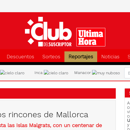
Clu
Descuentos
Sorteos
Reportajes
Noticias
a
Inca
Manacor
A
c
v
os rincones de Mallorca
c
U
sta las Islas Malgrats, con un centenar de
y
o