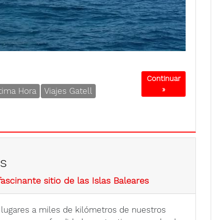
Continuar
»
ltima Hora
Viajes Gatell
ts
ascinante sitio de las Islas Baleares
ugares a miles de kilómetros de nuestros