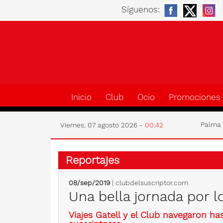
Síguenos:
Inicio
Club
Ocio
Promociones
Palm
Viernes, 07 agosto 2026 -
00:42
Reportajes
08/sep/2019
| clubdelsuscriptor.com
Una bella jornada por l
Viajes Gatell y el Club navegaron ha