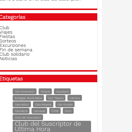
Categorías
Club
Viajes
Fiestas
Sorteos
Excursiones
Fin de semana
Club solidario
Noticias
Etiquetas
125 Aniversario
Alsacia
Aqualand
Bodegas Macià Batle
Ca'n Tàpera
Cabrera
Cala Millor
Cala Ratjada
Can Puceta
Cine
Cantabria
Carnaval
Circo
Club del Suscriptor
Club del Suscriptor de
Ultima Hora