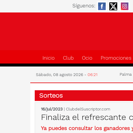
Síguenos:
Inicio
Club
Ocio
Promociones
Palm
Sábado, 08 agosto 2026 -
06:21
Sorteos
16/jul/2023
| ClubdelSuscriptor.com
Finaliza el refrescant
Ya puedes consultar los ganadores 