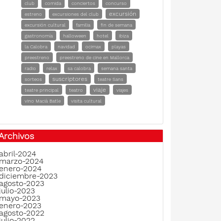
club
comida
conciertos
concurso
excursión
estreno
excursiones del club
excursión cultural
familia
fin de semana
gastronomía
halloween
hotel
ibiza
la Calobra
navidad
ocimax
playas
preestreno
preestreno de cine en Mallorca
radio
relax
sa calobra
semana santa
suscriptores
sorteos
teatre Sans
viaje
teatre principal
teatro
viajes
vino Macià Batle
visita cultural
Archivos
abril-2024
marzo-2024
enero-2024
diciembre-2023
agosto-2023
julio-2023
mayo-2023
enero-2023
agosto-2022
julio-2022