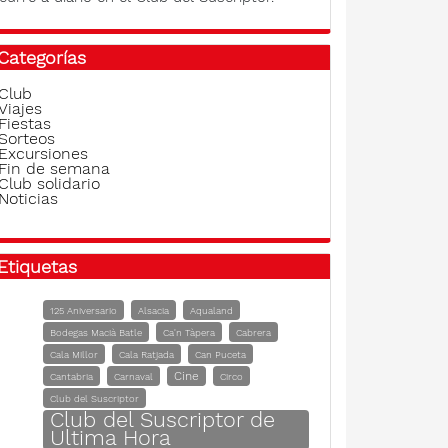
Categorías
Club
Viajes
Fiestas
Sorteos
Excursiones
Fin de semana
Club solidario
Noticias
Etiquetas
125 Aniversario
Alsacia
Aqualand
Bodegas Macià Batle
Ca'n Tàpera
Cabrera
Cala Millor
Cala Ratjada
Can Puceta
Cine
Cantabria
Carnaval
Circo
Club del Suscriptor
Club del Suscriptor de
Ultima Hora