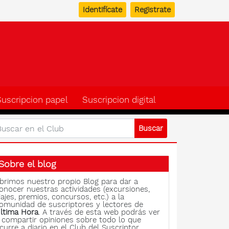
Identifícate
Registrate
b del suscriptor de Ulti
Suscripcion papel
Suscripcion digital
Sobre el blog
brimos nuestro propio Blog para dar a
onocer nuestras actividades (excursiones,
iajes, premios, concursos, etc.) a la
omunidad de suscriptores y lectores de
ltima Hora
. A través de esta web podrás ver
 compartir opiniones sobre todo lo que
curre a diario en el Club del Suscriptor.