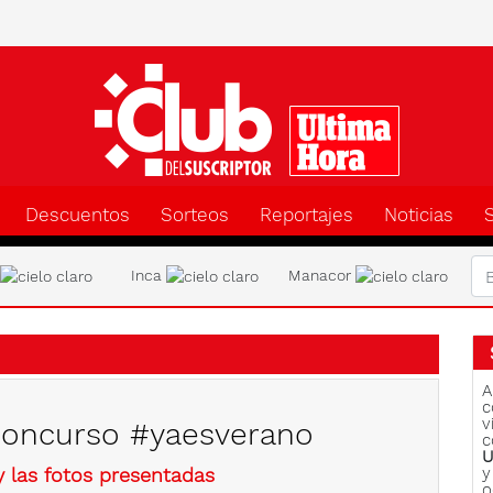
Clu
Descuentos
Sorteos
Reportajes
Noticias
a
Inca
Manacor
A
c
v
e concurso #yaesverano
c
U
y las fotos presentadas
y
o