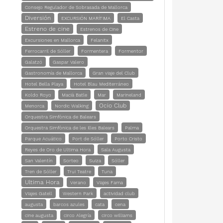
Consejo Regulador de Sobrasada de Mallorca
Diversión
EXCURSIÓN MARÍTIMA
El Casta
Estreno de cine
Estrenos de Cine
Excursiones en Mallorca
Felanitx
Ferrocarril de Sóller
Formentera
Formentor
Galatzó
Gaspar Valero
Gastronomía de Mallorca
Gran viaje del Club
Hotel Bella Playa
Hotel Blau Mediterráneo
Koldo Royo
Macià Batle
Mar
Marineland
Ocio Club
Menorca
Nordic Walking
Orquestra Simfònica de Balears
Orquestra Simfònica de les Illes Balears
Palma
Parque Acuático
Port de Sóller
Porto Cristo
Reyes de Oro de Ultima Hora
Sala Augusta
San Valentín
Sorteo
Suiza
Sóller
Tren de Sóller
Trui Teatre
Tuna
Ultima Hora
Verano
Viajes Fama
Viajes Gatell
Western Park
actividad club
augusta
barcos azules
cata
cena
cine augusta
circo Alegría
circo williams