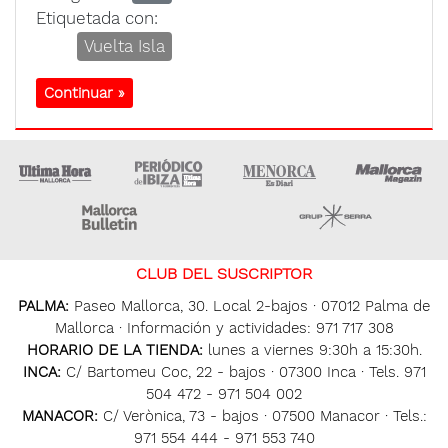
Etiquetada con:
Vuelta Isla
Continuar »
Ultima Hora
Ultima hora Ibiza
Menorca • Es Diari
M
Majorca Daily Bulletin
Grupo Ser
CLUB DEL SUSCRIPTOR
PALMA:
Paseo Mallorca, 30. Local 2-bajos · 07012 Palma de
Mallorca · Información y actividades: 971 717 308
HORARIO DE LA TIENDA:
lunes a viernes 9:30h a 15:30h.
INCA:
C/ Bartomeu Coc, 22 - bajos · 07300 Inca · Tels. 971
504 472 - 971 504 002
MANACOR:
C/ Verònica, 73 - bajos · 07500 Manacor · Tels.:
971 554 444 - 971 553 740