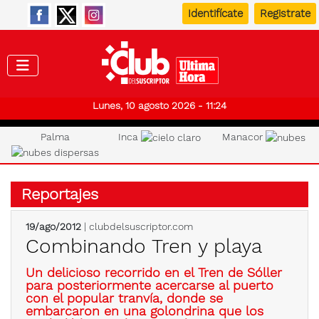
Identifícate
Registrate
Club de
Lunes, 10 agosto 2026 - 11:24
Palma
Inca
Manacor
Reportajes
19/ago/2012
| clubdelsuscriptor.com
Combinando Tren y playa
Un delicioso recorrido en el Tren de Sóller
para posteriormente acercarse al puerto
con el popular tranvía, donde se
embarcaron en una golondrina que los