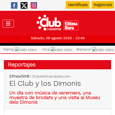
Identifícate
Registrate
Club de
Sábado, 08 agosto 2026 - 23:49
Palma
Inca
Manacor
Reportajes
27/nov/2016
| ClubdelSuscriptor.com
El Club y los Dimonis
Un día con música de xeremiers, una
muestra de brodats y una visita al Museu
dels Dimonis