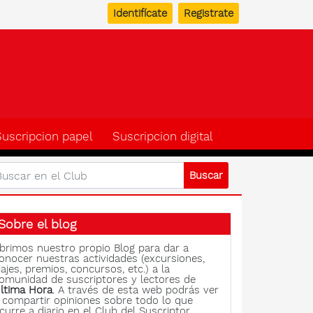
Identifícate
Registrate
b del suscriptor de Ulti
Suscripcion papel
Suscripcion digital
Sobre el blog
brimos nuestro propio Blog para dar a
onocer nuestras actividades (excursiones,
iajes, premios, concursos, etc.) a la
omunidad de suscriptores y lectores de
ltima Hora
. A través de esta web podrás ver
 compartir opiniones sobre todo lo que
curre a diario en el Club del Suscriptor.