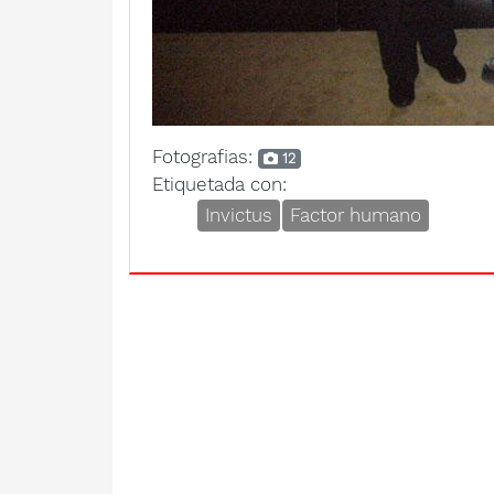
Fotografias:
12
Etiquetada con:
Invictus
Factor humano