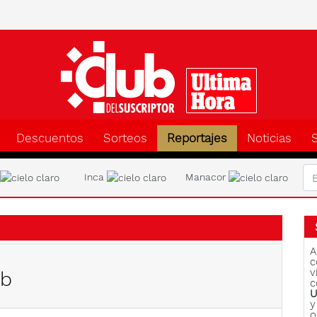
Clu
Descuentos
Sorteos
Reportajes
Noticias
a
Inca
Manacor
A
c
v
ub
c
U
y
o