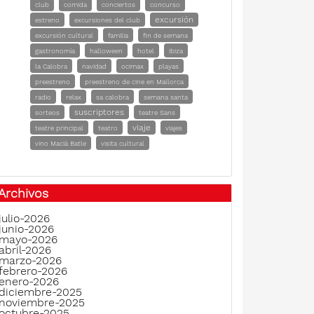
club
comida
conciertos
concurso
excursión
estreno
excursiones del club
excursión cultural
familia
fin de semana
gastronomía
halloween
hotel
ibiza
la Calobra
navidad
ocimax
playas
preestreno
preestreno de cine en Mallorca
radio
relax
sa calobra
semana santa
suscriptores
sorteos
teatre Sans
viaje
teatre principal
teatro
viajes
vino Macià Batle
visita cultural
Archivos
julio-2026
junio-2026
mayo-2026
abril-2026
marzo-2026
febrero-2026
enero-2026
diciembre-2025
noviembre-2025
octubre-2025