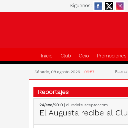
Síguenos:
Inicio
Club
Ocio
Promociones
Palm
Sábado, 08 agosto 2026 -
09:57
Reportajes
24/ene/2010
| clubdelsuscriptor.com
El Augusta recibe al Cl