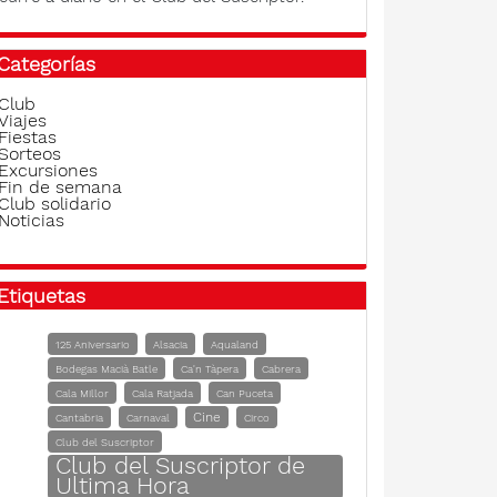
Categorías
Club
Viajes
Fiestas
Sorteos
Excursiones
Fin de semana
Club solidario
Noticias
Etiquetas
125 Aniversario
Alsacia
Aqualand
Bodegas Macià Batle
Ca'n Tàpera
Cabrera
Cala Millor
Cala Ratjada
Can Puceta
Cine
Cantabria
Carnaval
Circo
Club del Suscriptor
Club del Suscriptor de
Ultima Hora