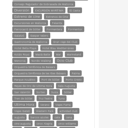
Consejo Regulador de Sobrasada de Mallorca
Diversión
EXCURSIÓN MARÍTIMA
El Casta
Estreno de cine
Estrenos de Cine
Excursiones en Mallorca
Felanitx
Ferrocarril de Sóller
Formentera
Formentor
Galatzó
Gaspar Valero
Gastronomía de Mallorca
Gran viaje del Club
Hotel Bella Playa
Hotel Blau Mediterráneo
Koldo Royo
Macià Batle
Mar
Marineland
Ocio Club
Menorca
Nordic Walking
Orquestra Simfònica de Balears
Orquestra Simfònica de les Illes Balears
Palma
Parque Acuático
Port de Sóller
Porto Cristo
Reyes de Oro de Ultima Hora
Sala Augusta
San Valentín
Sorteo
Suiza
Sóller
Tren de Sóller
Trui Teatre
Tuna
Ultima Hora
Verano
Viajes Fama
Viajes Gatell
Western Park
actividad club
augusta
barcos azules
cata
cena
cine augusta
circo Alegría
circo williams