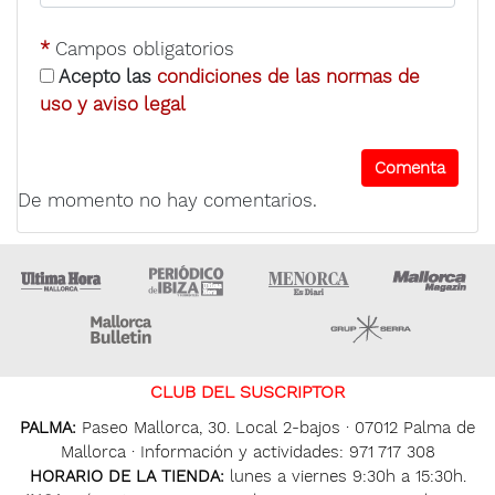
*
Campos obligatorios
Acepto las
condiciones de las normas de
uso y aviso legal
De momento no hay comentarios.
Ultima Hora
Ultima hora Ibiza
Menorca • Es Diari
M
Majorca Daily Bulletin
Grupo Ser
CLUB DEL SUSCRIPTOR
PALMA:
Paseo Mallorca, 30. Local 2-bajos · 07012 Palma de
Mallorca · Información y actividades: 971 717 308
HORARIO DE LA TIENDA:
lunes a viernes 9:30h a 15:30h.