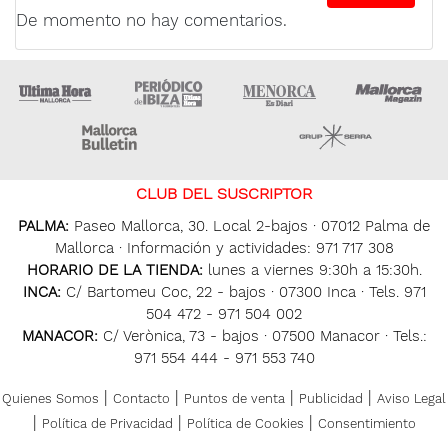
De momento no hay comentarios.
Ultima Hora
Ultima hora Ibiza
Menorca • Es Diari
M
Majorca Daily Bulletin
Grupo Ser
CLUB DEL SUSCRIPTOR
PALMA:
Paseo Mallorca, 30. Local 2-bajos · 07012 Palma de
Mallorca · Información y actividades: 971 717 308
HORARIO DE LA TIENDA:
lunes a viernes 9:30h a 15:30h.
INCA:
C/ Bartomeu Coc, 22 - bajos · 07300 Inca · Tels. 971
504 472 - 971 504 002
MANACOR:
C/ Verònica, 73 - bajos · 07500 Manacor · Tels.:
971 554 444 - 971 553 740
|
|
|
|
Quienes Somos
Contacto
Puntos de venta
Publicidad
Aviso Legal
|
|
|
Política de Privacidad
Política de Cookies
Consentimiento