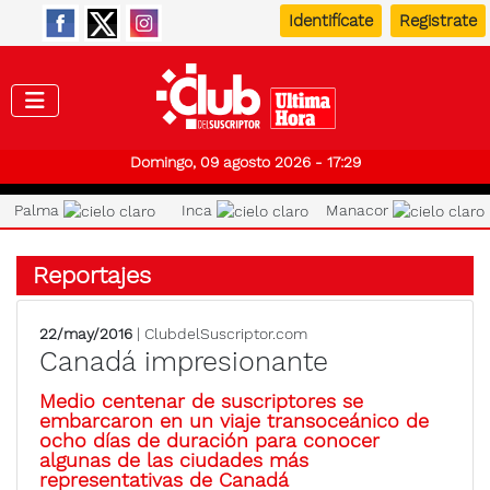
Identifícate
Registrate
Club de
Domingo, 09 agosto 2026 - 17:29
Palma
Inca
Manacor
Reportajes
22/may/2016
| ClubdelSuscriptor.com
Canadá impresionante
Medio centenar de suscriptores se
embarcaron en un viaje transoceánico de
ocho días de duración para conocer
algunas de las ciudades más
representativas de Canadá