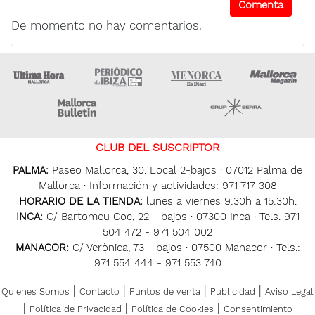
De momento no hay comentarios.
Ultima Hora
Ultima hora Ibiza
Menorca • Es Diari
M
Majorca Daily Bulletin
Grupo Ser
CLUB DEL SUSCRIPTOR
PALMA:
Paseo Mallorca, 30. Local 2-bajos · 07012 Palma de
Mallorca · Información y actividades: 971 717 308
HORARIO DE LA TIENDA:
lunes a viernes 9:30h a 15:30h.
INCA:
C/ Bartomeu Coc, 22 - bajos · 07300 Inca · Tels. 971
504 472 - 971 504 002
MANACOR:
C/ Verònica, 73 - bajos · 07500 Manacor · Tels.:
971 554 444 - 971 553 740
|
|
|
|
Quienes Somos
Contacto
Puntos de venta
Publicidad
Aviso Legal
|
|
|
Política de Privacidad
Política de Cookies
Consentimiento