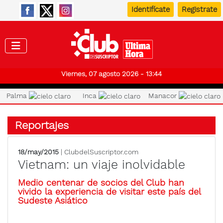
Identifícate
Registrate
Club de
Viernes, 07 agosto 2026 - 13:44
Palma
Inca
Manacor
Reportajes
18/may/2015
| ClubdelSuscriptor.com
Vietnam: un viaje inolvidable
Medio centenar de socios del Club han
vivido la experiencia de visitar este país del
Sudeste Asiático