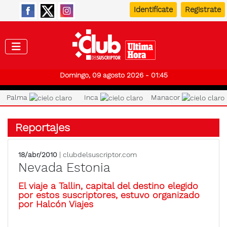
Identifícate
Registrate
Club de
Domingo, 09 agosto 2026 - 01:45
Palma
Inca
Manacor
Reportajes
18/abr/2010
| clubdelsuscriptor.com
Nevada Estonia
El viaje a Tallin, capital del destino elegido
por estos suscriptores, estuvo organizado
por Halcón Viajes