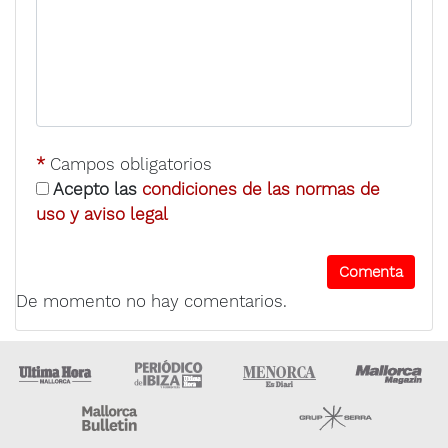
*
Campos obligatorios
Acepto las
condiciones de las normas de
uso y aviso legal
De momento no hay comentarios.
Ultima Hora
Ultima hora Ibiza
Menorca • Es Diari
M
Majorca Daily Bulletin
Grupo Ser