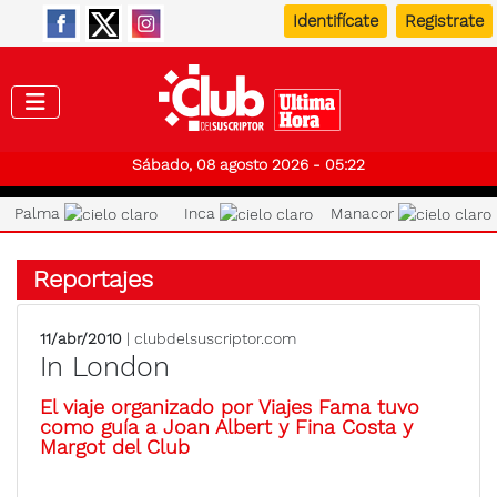
Identifícate
Registrate
Club de
Sábado, 08 agosto 2026 - 05:22
Palma
Inca
Manacor
Reportajes
11/abr/2010
| clubdelsuscriptor.com
In London
El viaje organizado por Viajes Fama tuvo
como guía a Joan Albert y Fina Costa y
Margot del Club