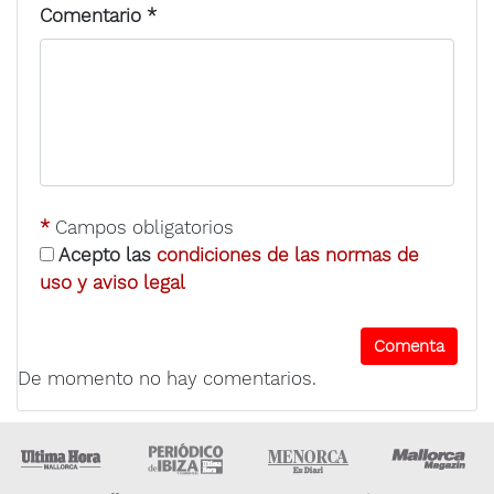
Comentario
*
*
Campos obligatorios
Acepto las
condiciones de las normas de
uso y aviso legal
De momento no hay comentarios.
Ultima Hora
Ultima hora Ibiza
Menorca • Es Diari
M