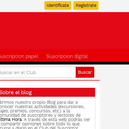
Identifícate
Registrate
b del suscriptor de Ulti
Suscripcion papel
Suscripcion digital
Sobre el blog
brimos nuestro propio Blog para dar a
onocer nuestras actividades (excursiones,
iajes, premios, concursos, etc.) a la
omunidad de suscriptores y lectores de
ltima Hora
. A través de esta web podrás ver
 compartir opiniones sobre todo lo que
curre a diario en el Club del Suscriptor.