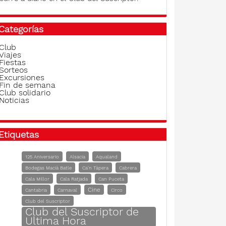
Categorías
Club
Viajes
Fiestas
Sorteos
Excursiones
Fin de semana
Club solidario
Noticias
Etiquetas
125 Aniversario
Alsacia
Aqualand
Bodegas Macià Batle
Ca'n Tàpera
Cabrera
Cala Millor
Cala Ratjada
Can Puceta
Cine
Cantabria
Carnaval
Circo
Club del Suscriptor
Club del Suscriptor de
Ultima Hora