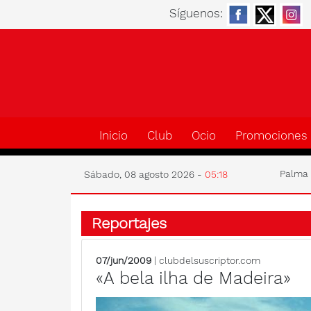
Síguenos:
Inicio
Club
Ocio
Promociones
Palm
Sábado, 08 agosto 2026 -
05:18
Reportajes
07/jun/2009
| clubdelsuscriptor.com
«A bela ilha de Madeira»