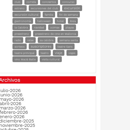
club
comida
conciertos
concurso
excursión
estreno
excursiones del club
excursión cultural
familia
fin de semana
gastronomía
halloween
hotel
ibiza
la Calobra
navidad
ocimax
playas
preestreno
preestreno de cine en Mallorca
radio
relax
sa calobra
semana santa
suscriptores
sorteos
teatre Sans
viaje
teatre principal
teatro
viajes
vino Macià Batle
visita cultural
Archivos
julio-2026
junio-2026
mayo-2026
abril-2026
marzo-2026
febrero-2026
enero-2026
diciembre-2025
noviembre-2025
octubre-2025