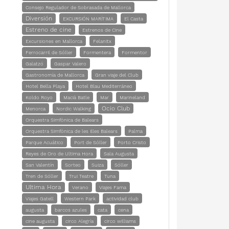
Consejo Regulador de Sobrasada de Mallorca
Diversión
EXCURSIÓN MARÍTIMA
El Casta
Estreno de cine
Estrenos de Cine
Excursiones en Mallorca
Felanitx
Ferrocarril de Sóller
Formentera
Formentor
Galatzó
Gaspar Valero
Gastronomía de Mallorca
Gran viaje del Club
Hotel Bella Playa
Hotel Blau Mediterráneo
Koldo Royo
Macià Batle
Mar
Marineland
Ocio Club
Menorca
Nordic Walking
Orquestra Simfònica de Balears
Orquestra Simfònica de les Illes Balears
Palma
Parque Acuático
Port de Sóller
Porto Cristo
Reyes de Oro de Ultima Hora
Sala Augusta
San Valentín
Sorteo
Suiza
Sóller
Tren de Sóller
Trui Teatre
Tuna
Ultima Hora
Verano
Viajes Fama
Viajes Gatell
Western Park
actividad club
augusta
barcos azules
cata
cena
cine augusta
circo Alegría
circo williams