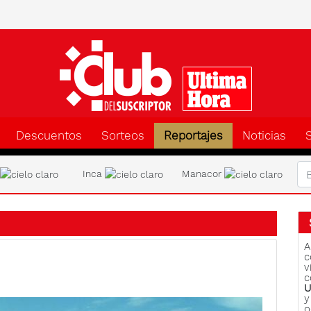
Clu
Descuentos
Sorteos
Reportajes
Noticias
a
Inca
Manacor
A
c
v
c
U
y
o