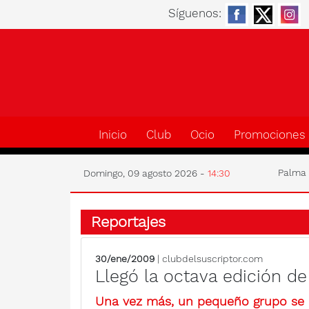
Síguenos:
Inicio
Club
Ocio
Promociones
Palm
Domingo, 09 agosto 2026 -
14:30
Reportajes
30/ene/2009
| clubdelsuscriptor.com
Llegó la octava edición de
Una vez más, un pequeño grupo se a