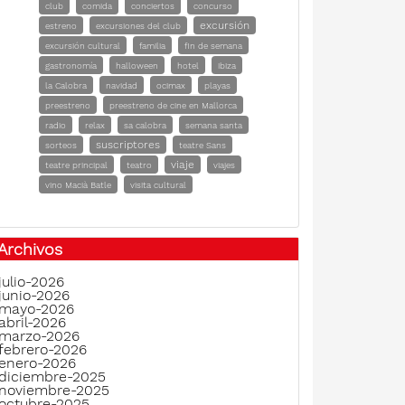
club
comida
conciertos
concurso
excursión
estreno
excursiones del club
excursión cultural
familia
fin de semana
gastronomía
halloween
hotel
ibiza
la Calobra
navidad
ocimax
playas
preestreno
preestreno de cine en Mallorca
radio
relax
sa calobra
semana santa
suscriptores
sorteos
teatre Sans
viaje
teatre principal
teatro
viajes
vino Macià Batle
visita cultural
Archivos
julio-2026
junio-2026
mayo-2026
abril-2026
marzo-2026
febrero-2026
enero-2026
diciembre-2025
noviembre-2025
octubre-2025