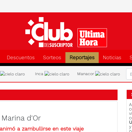
Clu
Descuentos
Sorteos
Reportajes
Noticias
a
Inca
Manacor
A
c
v
 Marina d'Or
c
U
y
nimó a zambullirse en este viaje
o