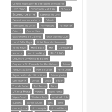
Consejo Regulador de Sobrasada de Mallorca
Diversión
EXCURSIÓN MARÍTIMA
El Casta
Estreno de cine
Estrenos de Cine
Excursiones en Mallorca
Felanitx
Ferrocarril de Sóller
Formentera
Formentor
Galatzó
Gaspar Valero
Gastronomía de Mallorca
Gran viaje del Club
Hotel Bella Playa
Hotel Blau Mediterráneo
Koldo Royo
Macià Batle
Mar
Marineland
Ocio Club
Menorca
Nordic Walking
Orquestra Simfònica de Balears
Orquestra Simfònica de les Illes Balears
Palma
Parque Acuático
Port de Sóller
Porto Cristo
Reyes de Oro de Ultima Hora
Sala Augusta
San Valentín
Sorteo
Suiza
Sóller
Tren de Sóller
Trui Teatre
Tuna
Ultima Hora
Verano
Viajes Fama
Viajes Gatell
Western Park
actividad club
augusta
barcos azules
cata
cena
cine augusta
circo Alegría
circo williams