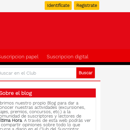
Identifícate
Registrate
b del suscriptor de Ulti
Suscripcion papel
Suscripcion digital
Sobre el blog
brimos nuestro propio Blog para dar a
onocer nuestras actividades (excursiones,
iajes, premios, concursos, etc.) a la
omunidad de suscriptores y lectores de
ltima Hora
. A través de esta web podrás ver
 compartir opiniones sobre todo lo que
curre a diario en el Club del Suscriptor.