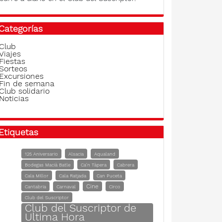
Categorías
Club
Viajes
Fiestas
Sorteos
Excursiones
Fin de semana
Club solidario
Noticias
Etiquetas
125 Aniversario
Alsacia
Aqualand
Bodegas Macià Batle
Ca'n Tàpera
Cabrera
Cala Millor
Cala Ratjada
Can Puceta
Cine
Cantabria
Carnaval
Circo
Club del Suscriptor
Club del Suscriptor de
Ultima Hora