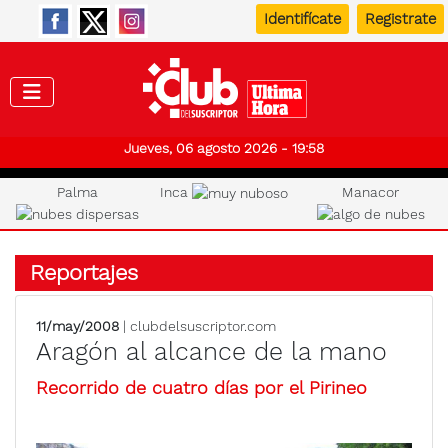
Identifícate
Registrate
Club de
Jueves, 06 agosto 2026 - 19:58
Palma
Inca
Manacor
Reportajes
11/may/2008
| clubdelsuscriptor.com
Aragón al alcance de la mano
Recorrido de cuatro días por el Pirineo