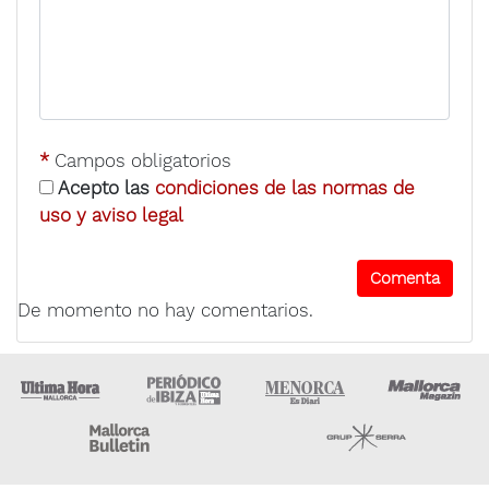
*
Campos obligatorios
Acepto las
condiciones de las normas de
uso y aviso legal
De momento no hay comentarios.
Ultima Hora
Ultima hora Ibiza
Menorca • Es Diari
M
Majorca Daily Bulletin
Grupo Ser