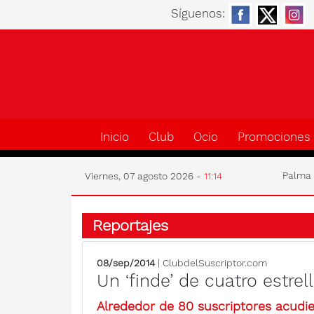
Síguenos:
Inicio
Club
Ocio
Promociones
Palm
Viernes, 07 agosto 2026 -
11:14
Reportajes
08/sep/2014
| ClubdelSuscriptor.com
Un ‘finde’ de cuatro estrel
Alrededor de 80 suscriptores acudi