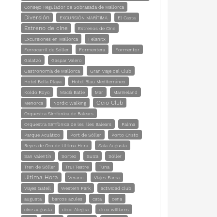
Consejo Regulador de Sobrasada de Mallorca
Diversión
EXCURSIÓN MARÍTIMA
El Casta
Estreno de cine
Estrenos de Cine
Excursiones en Mallorca
Felanitx
Ferrocarril de Sóller
Formentera
Formentor
Galatzó
Gaspar Valero
Gastronomía de Mallorca
Gran viaje del Club
Hotel Bella Playa
Hotel Blau Mediterráneo
Koldo Royo
Macià Batle
Mar
Marineland
Ocio Club
Menorca
Nordic Walking
Orquestra Simfònica de Balears
Orquestra Simfònica de les Illes Balears
Palma
Parque Acuático
Port de Sóller
Porto Cristo
Reyes de Oro de Ultima Hora
Sala Augusta
San Valentín
Sorteo
Suiza
Sóller
Tren de Sóller
Trui Teatre
Tuna
Ultima Hora
Verano
Viajes Fama
Viajes Gatell
Western Park
actividad club
augusta
barcos azules
cata
cena
cine augusta
circo Alegría
circo williams