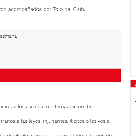
eron acompañados por Tolo del Club.
 semana
nión de los usuarios o internautas no de
rios a las leyes, injuriantes, ilícitos o lesivos a
ho de eliminar cualquier comentario inapropiado.