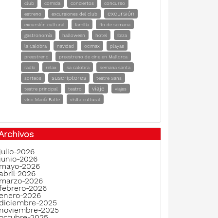
club
comida
conciertos
concurso
excursión
estreno
excursiones del club
excursión cultural
familia
fin de semana
gastronomía
halloween
hotel
ibiza
la Calobra
navidad
ocimax
playas
preestreno
preestreno de cine en Mallorca
radio
relax
sa calobra
semana santa
suscriptores
sorteos
teatre Sans
viaje
teatre principal
teatro
viajes
vino Macià Batle
visita cultural
Archivos
julio-2026
junio-2026
mayo-2026
abril-2026
marzo-2026
febrero-2026
enero-2026
diciembre-2025
noviembre-2025
octubre-2025