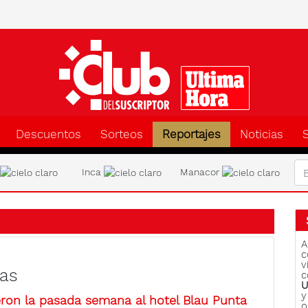
Clu
Descuentos
Sorteos
Reportajes
Noticias
a
Inca
Manacor
A
c
v
las
c
U
y
eron la pasada semana al hotel Blau Punta
o