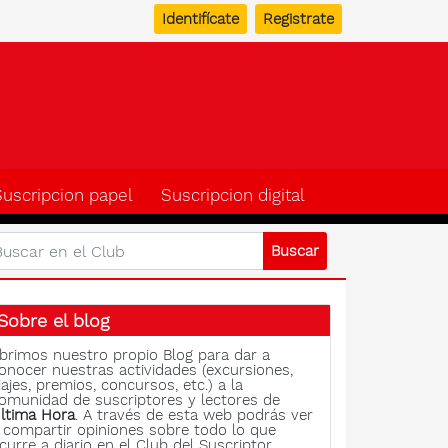
Identifícate
Registrate
b del suscriptor de Ulti
Suscripcion papel
Suscripcion digital
Sobre el blog
brimos nuestro propio Blog para dar a
onocer nuestras actividades (excursiones,
iajes, premios, concursos, etc.) a la
omunidad de suscriptores y lectores de
ltima Hora
. A través de esta web podrás ver
 compartir opiniones sobre todo lo que
curre a diario en el Club del Suscriptor.