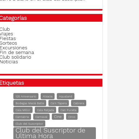
Categorías
Club
Viajes
Fiestas
Sorteos
Excursiones
Fin de semana
Club solidario
Noticias
Etiquetas
125 Aniversario
Alsacia
Aqualand
Bodegas Macià Batle
Ca'n Tàpera
Cabrera
Cala Millor
Cala Ratjada
Can Puceta
Cine
Cantabria
Carnaval
Circo
Club del Suscriptor
Club del Suscriptor de
Ultima Hora