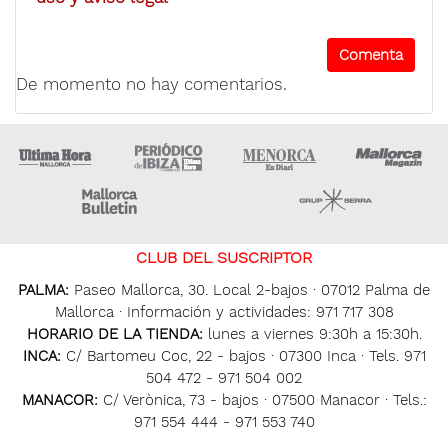
De momento no hay comentarios.
Ultima Hora
Ultima hora Ibiza
Menorca • Es Diari
M
Majorca Daily Bulletin
Grupo Ser
CLUB DEL SUSCRIPTOR
PALMA:
Paseo Mallorca, 30. Local 2-bajos · 07012 Palma de
Mallorca · Información y actividades: 971 717 308
HORARIO DE LA TIENDA:
lunes a viernes 9:30h a 15:30h.
INCA:
C/ Bartomeu Coc, 22 - bajos · 07300 Inca · Tels. 971
504 472 - 971 504 002
MANACOR:
C/ Verònica, 73 - bajos · 07500 Manacor · Tels.:
971 554 444 - 971 553 740