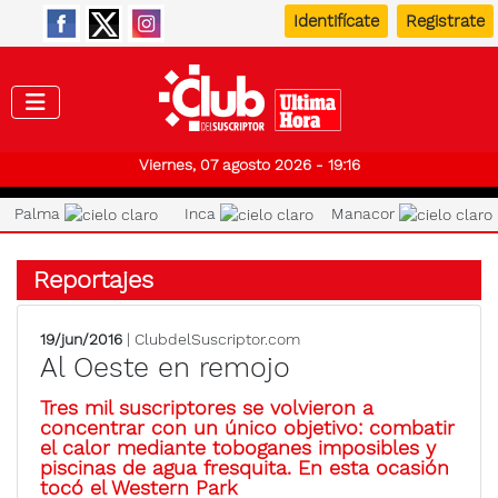
Identifícate
Registrate
Club de
Viernes, 07 agosto 2026 - 19:16
Palma
Inca
Manacor
Reportajes
19/jun/2016
| ClubdelSuscriptor.com
Al Oeste en remojo
Tres mil suscriptores se volvieron a
concentrar con un único objetivo: combatir
el calor mediante toboganes imposibles y
piscinas de agua fresquita. En esta ocasión
tocó el Western Park