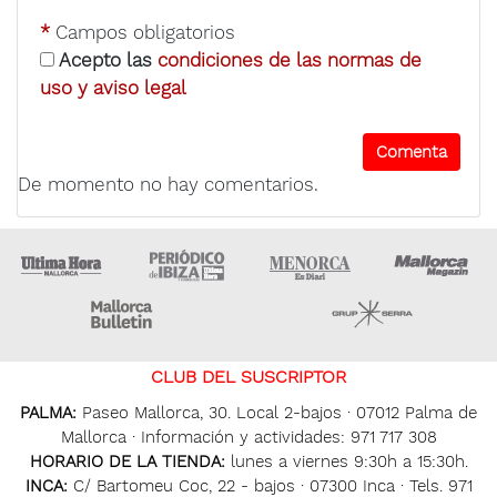
*
Campos obligatorios
Acepto las
condiciones de las normas de
uso y aviso legal
De momento no hay comentarios.
Ultima Hora
Ultima hora Ibiza
Menorca • Es Diari
M
Majorca Daily Bulletin
Grupo Ser
CLUB DEL SUSCRIPTOR
PALMA:
Paseo Mallorca, 30. Local 2-bajos · 07012 Palma de
Mallorca · Información y actividades: 971 717 308
HORARIO DE LA TIENDA:
lunes a viernes 9:30h a 15:30h.
INCA:
C/ Bartomeu Coc, 22 - bajos · 07300 Inca · Tels. 971