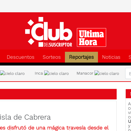
Clu
Descuentos
Sorteos
Reportajes
Noticias
a
Inca
Manacor
A
c
v
isla de Cabrera
c
U
y
ores disfrutó de una mágica travesía desde el
o