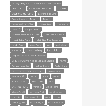
Consejo Regulador de Sobrasada de Mallorca
Diversión
EXCURSIÓN MARÍTIMA
El Casta
Estreno de cine
Estrenos de Cine
Excursiones en Mallorca
Felanitx
Ferrocarril de Sóller
Formentera
Formentor
Galatzó
Gaspar Valero
Gastronomía de Mallorca
Gran viaje del Club
Hotel Bella Playa
Hotel Blau Mediterráneo
Koldo Royo
Macià Batle
Mar
Marineland
Ocio Club
Menorca
Nordic Walking
Orquestra Simfònica de Balears
Orquestra Simfònica de les Illes Balears
Palma
Parque Acuático
Port de Sóller
Porto Cristo
Reyes de Oro de Ultima Hora
Sala Augusta
San Valentín
Sorteo
Suiza
Sóller
Tren de Sóller
Trui Teatre
Tuna
Ultima Hora
Verano
Viajes Fama
Viajes Gatell
Western Park
actividad club
augusta
barcos azules
cata
cena
cine augusta
circo Alegría
circo williams