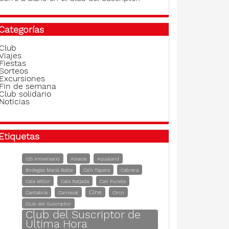
Categorías
Club
Viajes
Fiestas
Sorteos
Excursiones
Fin de semana
Club solidario
Noticias
Etiquetas
125 Aniversario
Alsacia
Aqualand
Bodegas Macià Batle
Ca'n Tàpera
Cabrera
Cala Millor
Cala Ratjada
Can Puceta
Cine
Cantabria
Carnaval
Circo
Club del Suscriptor
Club del Suscriptor de
Ultima Hora