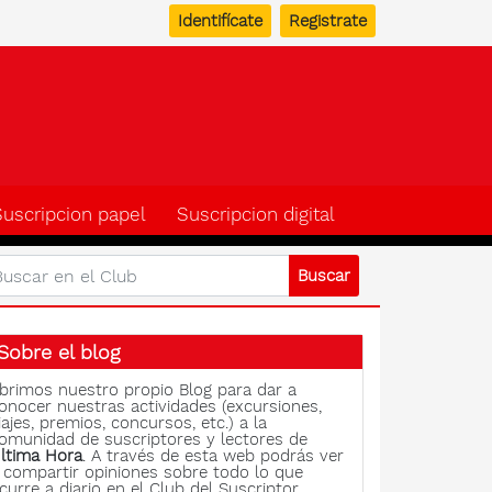
Identifícate
Registrate
b del suscriptor de Ulti
Suscripcion papel
Suscripcion digital
Sobre el blog
brimos nuestro propio Blog para dar a
onocer nuestras actividades (excursiones,
iajes, premios, concursos, etc.) a la
omunidad de suscriptores y lectores de
ltima Hora
. A través de esta web podrás ver
 compartir opiniones sobre todo lo que
curre a diario en el Club del Suscriptor.