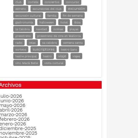
club
comida
conciertos
concurso
excursión
estreno
excursiones del club
excursión cultural
familia
fin de semana
gastronomía
halloween
hotel
ibiza
la Calobra
navidad
ocimax
playas
preestreno
preestreno de cine en Mallorca
radio
relax
sa calobra
semana santa
suscriptores
sorteos
teatre Sans
viaje
teatre principal
teatro
viajes
vino Macià Batle
visita cultural
Archivos
julio-2026
junio-2026
mayo-2026
abril-2026
marzo-2026
febrero-2026
enero-2026
diciembre-2025
noviembre-2025
octubre-2025