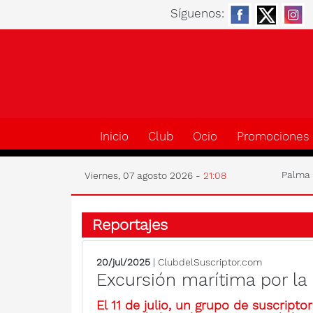
Síguenos:
Inicio
Club
Ocio
Promociones
Palm
Viernes, 07 agosto 2026 -
21:08
Reportajes
20/jul/2025
| ClubdelSuscriptor.com
Excursión marítima por la 
El 11 de julio, un grupo de suscript