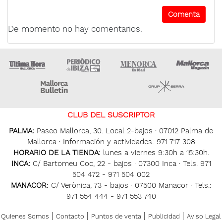
De momento no hay comentarios.
Ultima Hora
Ultima hora Ibiza
Menorca • Es Diari
M
Majorca Daily Bulletin
Grupo Ser
CLUB DEL SUSCRIPTOR
PALMA:
Paseo Mallorca, 30. Local 2-bajos · 07012 Palma de
Mallorca · Información y actividades: 971 717 308
HORARIO DE LA TIENDA:
lunes a viernes 9:30h a 15:30h.
INCA:
C/ Bartomeu Coc, 22 - bajos · 07300 Inca · Tels. 971
504 472 - 971 504 002
MANACOR:
C/ Verònica, 73 - bajos · 07500 Manacor · Tels.:
971 554 444 - 971 553 740
|
|
|
|
Quienes Somos
Contacto
Puntos de venta
Publicidad
Aviso Legal