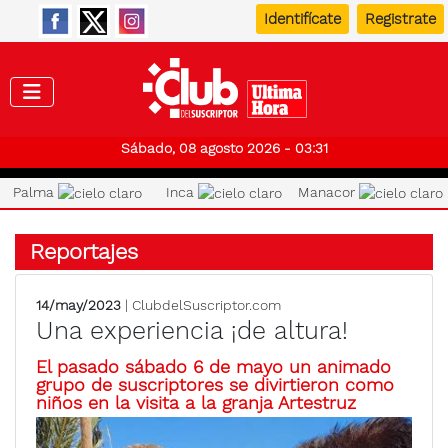
Identifícate
Registrate
Club de
Sábado, 08 agosto 2026 - 03:31
Palma
Inca
Manacor
Reportajes
14/may/2023
| ClubdelSuscriptor.com
Una experiencia ¡de altura!
El pasado sábado 6 de mayo un animado
grupo de suscriptores se divirtieron como
niños en la visita a la granja Artestruz