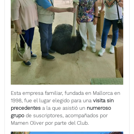
Esta empresa familiar, fundada en Mallorca en
1998, fue el lugar elegido para una
visita sin
precedentes
a la que asistió un
numeroso
grupo
de suscriptores, acompañados por
Mamen Oliver por parte del Club.