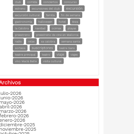
club
comida
conciertos
concurso
excursión
estreno
excursiones del club
excursión cultural
familia
fin de semana
gastronomía
halloween
hotel
ibiza
la Calobra
navidad
ocimax
playas
preestreno
preestreno de cine en Mallorca
radio
relax
sa calobra
semana santa
suscriptores
sorteos
teatre Sans
viaje
teatre principal
teatro
viajes
vino Macià Batle
visita cultural
Archivos
julio-2026
junio-2026
mayo-2026
abril-2026
marzo-2026
febrero-2026
enero-2026
diciembre-2025
noviembre-2025
octubre-2025