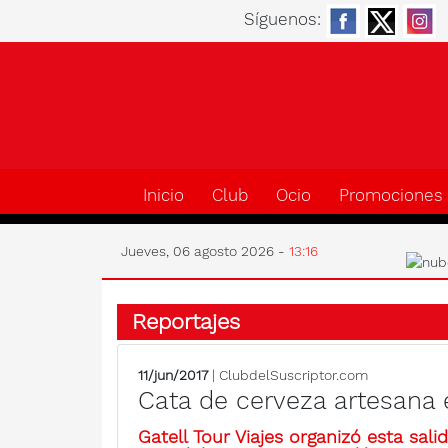
Síguenos:
Inicio
Club
Ocio
Promociones
Jueves, 06 agosto 2026 -
13:16
Reportajes
11/jun/2017
| ClubdelSuscriptor.com
Cata de cerveza artesana 
Gatell Tour Viajes organizó esta sal