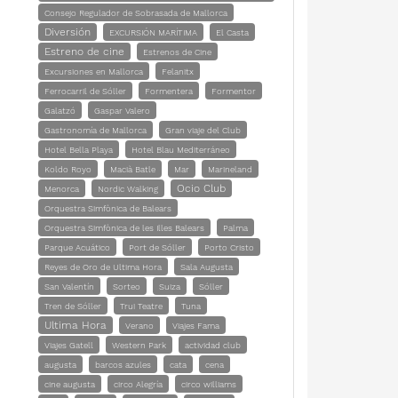
Consejo Regulador de Sobrasada de Mallorca
Diversión
EXCURSIÓN MARÍTIMA
El Casta
Estreno de cine
Estrenos de Cine
Excursiones en Mallorca
Felanitx
Ferrocarril de Sóller
Formentera
Formentor
Galatzó
Gaspar Valero
Gastronomía de Mallorca
Gran viaje del Club
Hotel Bella Playa
Hotel Blau Mediterráneo
Koldo Royo
Macià Batle
Mar
Marineland
Ocio Club
Menorca
Nordic Walking
Orquestra Simfònica de Balears
Orquestra Simfònica de les Illes Balears
Palma
Parque Acuático
Port de Sóller
Porto Cristo
Reyes de Oro de Ultima Hora
Sala Augusta
San Valentín
Sorteo
Suiza
Sóller
Tren de Sóller
Trui Teatre
Tuna
Ultima Hora
Verano
Viajes Fama
Viajes Gatell
Western Park
actividad club
augusta
barcos azules
cata
cena
cine augusta
circo Alegría
circo williams