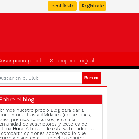
Identifícate
Registrate
b del suscriptor de Ulti
Suscripcion papel
Suscripcion digital
Sobre el blog
brimos nuestro propio Blog para dar a
onocer nuestras actividades (excursiones,
iajes, premios, concursos, etc.) a la
omunidad de suscriptores y lectores de
ltima Hora
. A través de esta web podrás ver
 compartir opiniones sobre todo lo que
curre a diario en el Club del Suscriptor.