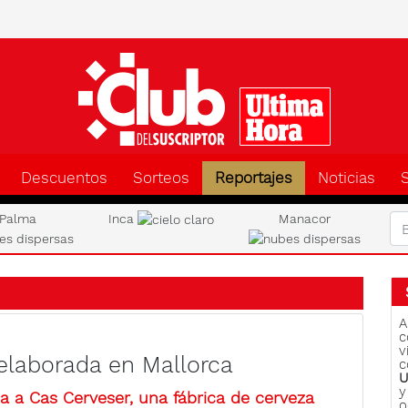
Clu
Descuentos
Sorteos
Reportajes
Noticias
Palma
Inca
Manacor
A
c
v
elaborada en Mallorca
c
U
y
ida a Cas Cerveser, una fábrica de cerveza
o