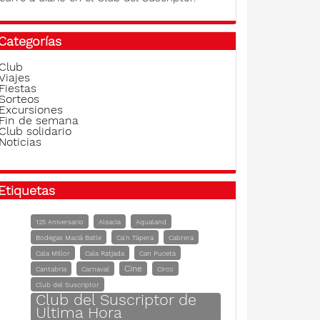
Categorías
Club
Viajes
Fiestas
Sorteos
Excursiones
Fin de semana
Club solidario
Noticias
Etiquetas
125 Aniversario
Alsacia
Aqualand
Bodegas Macià Batle
Ca'n Tàpera
Cabrera
Cala Millor
Cala Ratjada
Can Puceta
Cine
Cantabria
Carnaval
Circo
Club del Suscriptor
Club del Suscriptor de
Ultima Hora