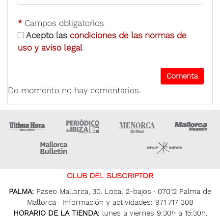
*
Campos obligatorios
Acepto las
condiciones de las normas de
uso y aviso legal
De momento no hay comentarios.
Ultima Hora
Ultima hora Ibiza
Menorca • Es Diari
M
Majorca Daily Bulletin
Grupo Ser
CLUB DEL SUSCRIPTOR
PALMA:
Paseo Mallorca, 30. Local 2-bajos · 07012 Palma de
Mallorca · Información y actividades: 971 717 308
HORARIO DE LA TIENDA:
lunes a viernes 9:30h a 15:30h.