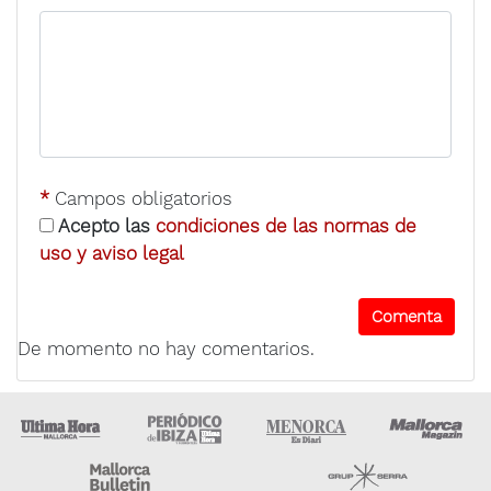
*
Campos obligatorios
Acepto las
condiciones de las normas de
uso y aviso legal
De momento no hay comentarios.
Ultima Hora
Ultima hora Ibiza
Menorca • Es Diari
M
Majorca Daily Bulletin
Grupo Ser