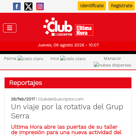
Identifícate
Registrate
Club de
Jueves, 06 agosto 2026 - 10:07
Palma
Inca
Manacor
Reportajes
26/feb/2017
| ClubdelSuscriptor.com
Un viaje por la rotativa del Grup
Serra
Ultima Hora abre las puertas de su taller
de impresión para una nueva actividad del