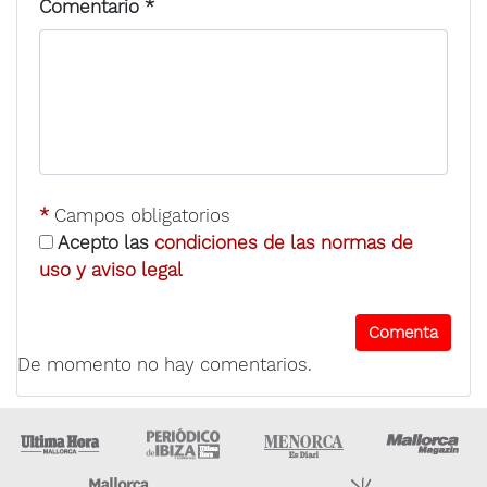
Comentario
*
*
Campos obligatorios
Acepto las
condiciones de las normas de
uso y aviso legal
De momento no hay comentarios.
Ultima Hora
Ultima hora Ibiza
Menorca • Es Diari
M
Majorca Daily Bulletin
Grupo Ser