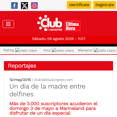
Identifícate
Registrate
Club de
Sábado, 08 agosto 2026 - 11:07
Palma
Inca
Manacor
Reportajes
12/may/2015
| ClubdelSuscriptor.com
Un día de la madre entre
delfines
Más de 3.000 suscriptores acudieron el
domingo 3 de mayo a Marineland para
disfrutar de un día especial