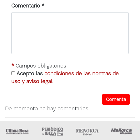
Comentario
*
*
Campos obligatorios
Acepto las
condiciones de las normas de
uso y aviso legal
De momento no hay comentarios.
Ultima Hora
Ultima hora Ibiza
Menorca • Es Diari
M