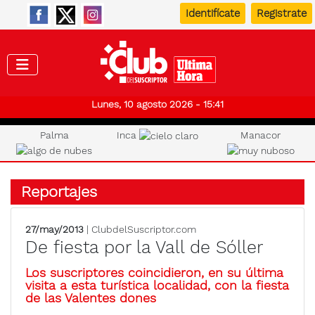
Identifícate
Registrate
Club de
Lunes, 10 agosto 2026 - 15:41
Palma
Inca
Manacor
Reportajes
27/may/2013
| ClubdelSuscriptor.com
De fiesta por la Vall de Sóller
Los suscriptores coincidieron, en su última
visita a esta turística localidad, con la fiesta
de las Valentes dones