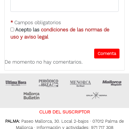
*
Campos obligatorios
Acepto las
condiciones de las normas de
uso y aviso legal
De momento no hay comentarios.
Ultima Hora
Ultima hora Ibiza
Menorca • Es Diari
M
Majorca Daily Bulletin
Grupo Ser
CLUB DEL SUSCRIPTOR
PALMA:
Paseo Mallorca, 30. Local 2-bajos · 07012 Palma de
Mallorca · Información y actividades: 971 717 308