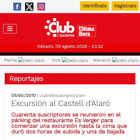
Identifícate
Registrate
Club de
Sábado, 08 agosto 2026 - 03:32
Palma
Inca
Manacor
Reportajes
05/dic/2010
| clubdelsuscriptor.com
Excursión al Castell d'Alaró
Cuarenta suscriptores se reunieron en el
párking del restaurante Es Verger para
comenzar una excursión hasta la cima que
duró dos horas de subida y una de bajada