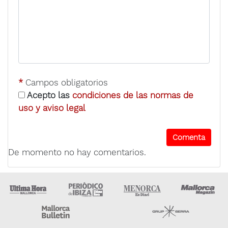
*
Campos obligatorios
Acepto las
condiciones de las normas de
uso y aviso legal
De momento no hay comentarios.
Ultima Hora
Ultima hora Ibiza
Menorca • Es Diari
M
Majorca Daily Bulletin
Grupo Ser