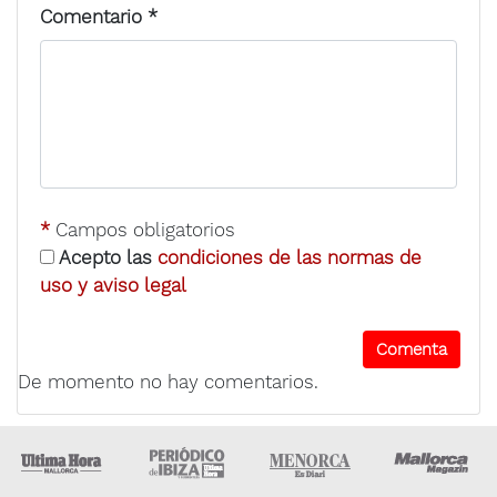
Comentario
*
*
Campos obligatorios
Acepto las
condiciones de las normas de
uso y aviso legal
De momento no hay comentarios.
Ultima Hora
Ultima hora Ibiza
Menorca • Es Diari
M