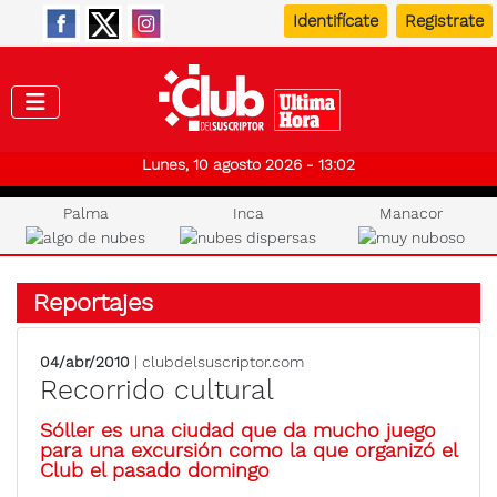
Identifícate
Registrate
Club de
Lunes, 10 agosto 2026 - 13:02
Palma
Inca
Manacor
Reportajes
04/abr/2010
| clubdelsuscriptor.com
Recorrido cultural
Sóller es una ciudad que da mucho juego
para una excursión como la que organizó el
Club el pasado domingo