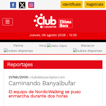
Identifícate
Registrate
Club de
Jueves, 06 agosto 2026 - 12:35
Palma
Inca
Manacor
Reportajes
21/feb/2009
| clubdelsuscriptor.com
Caminando Banyalbufar
El equipo de NordicWalking se puso
enmarcha durante dos horas