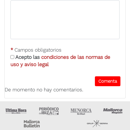
*
Campos obligatorios
Acepto las
condiciones de las normas de
uso y aviso legal
De momento no hay comentarios.
Ultima Hora
Ultima hora Ibiza
Menorca • Es Diari
M
Majorca Daily Bulletin
Grupo Ser