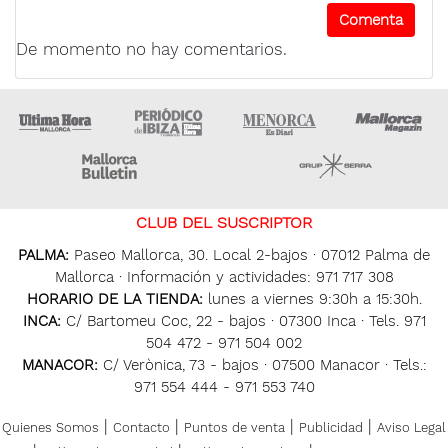
De momento no hay comentarios.
Ultima Hora
Ultima hora Ibiza
Menorca • Es Diari
M
Majorca Daily Bulletin
Grupo Ser
CLUB DEL SUSCRIPTOR
PALMA:
Paseo Mallorca, 30. Local 2-bajos · 07012 Palma de
Mallorca · Información y actividades: 971 717 308
HORARIO DE LA TIENDA:
lunes a viernes 9:30h a 15:30h.
INCA:
C/ Bartomeu Coc, 22 - bajos · 07300 Inca · Tels. 971
504 472 - 971 504 002
MANACOR:
C/ Verònica, 73 - bajos · 07500 Manacor · Tels.:
971 554 444 - 971 553 740
|
|
|
|
Quienes Somos
Contacto
Puntos de venta
Publicidad
Aviso Legal