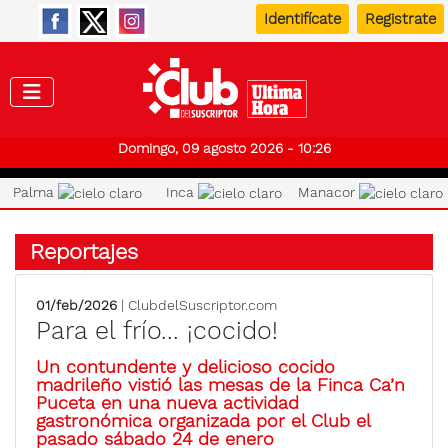
Identifícate
Registrate
Club de
Domingo, 09 agosto 2026 - 10:26
Palma
Inca
Manacor
Reportajes
01/feb/2026
| ClubdelSuscriptor.com
Para el frío... ¡cocido!
Un contundente y delicioso cocido
madrileño vistió las mesas de la Finca Ca’n
Puceta en una nueva actividad
gastronómica organizada por el Club el
pasado sábado 24 de enero