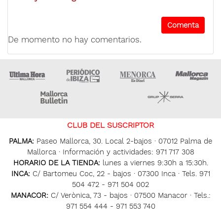
De momento no hay comentarios.
Ultima Hora
Ultima hora Ibiza
Menorca • Es Diari
M
Majorca Daily Bulletin
Grupo Ser
CLUB DEL SUSCRIPTOR
PALMA:
Paseo Mallorca, 30. Local 2-bajos · 07012 Palma de
Mallorca · Información y actividades: 971 717 308
HORARIO DE LA TIENDA:
lunes a viernes 9:30h a 15:30h.
INCA:
C/ Bartomeu Coc, 22 - bajos · 07300 Inca · Tels. 971
504 472 - 971 504 002
MANACOR:
C/ Verònica, 73 - bajos · 07500 Manacor · Tels.:
971 554 444 - 971 553 740