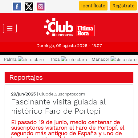
Identifícate
Registrate
Club de
Domingo, 09 agosto 2026 - 18:07
Palma
Inca
Manacor
Reportajes
29/jun/2025
| ClubdelSuscriptor.com
Fascinante visita guiada al
histórico Faro de Portopí
El pasado 19 de junio, medio centenar de
suscriptores visitaron el Faro de Portopí, el
segundo más antiguo de España y uno de