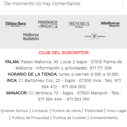
De momento no hay comentarios.
Ultima Hora
Ultima hora Ibiza
Menorca • Es Diari
M
Majorca Daily Bulletin
Grupo Ser
CLUB DEL SUSCRIPTOR
PALMA:
Paseo Mallorca, 30. Local 2-bajos · 07012 Palma de
Mallorca · Información y actividades: 971 717 308
HORARIO DE LA TIENDA:
lunes a viernes 9:30h a 15:30h.
INCA:
C/ Bartomeu Coc, 22 - bajos · 07300 Inca · Tels. 971
504 472 - 971 504 002
MANACOR:
C/ Verònica, 73 - bajos · 07500 Manacor · Tels.:
971 554 444 - 971 553 740
|
|
|
|
Quienes Somos
Contacto
Puntos de venta
Publicidad
Aviso Legal
|
|
|
Política de Privacidad
Política de Cookies
Consentimiento