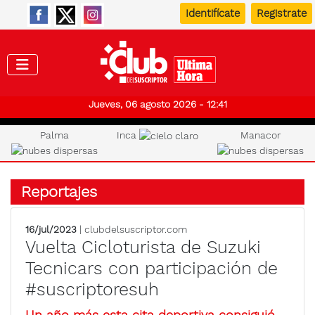
Identifícate
Registrate
Club de
Jueves, 06 agosto 2026 - 12:41
Palma
Inca
Manacor
Reportajes
16/jul/2023
| clubdelsuscriptor.com
Vuelta Cicloturista de Suzuki
Tecnicars con participación de
#suscriptoresuh
Un año más esta cita deportiva consiguió