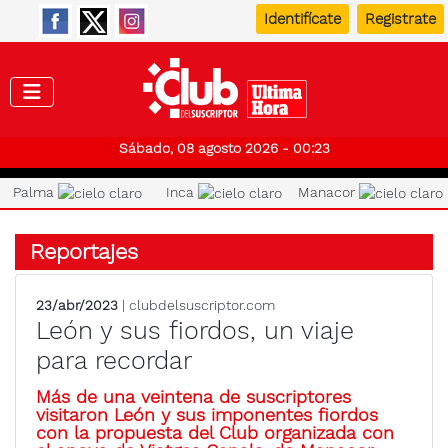
Identifícate
Registrate
Club de
Sábado, 08 agosto 2026 - 00:23
Palma
Inca
Manacor
Reportajes
23/abr/2023
| clubdelsuscriptor.com
León y sus fiordos, un viaje
para recordar
Más de una veintena de suscriptores
visitaron León y sus imponentes fiordos
con la propuesta del Club organizada con