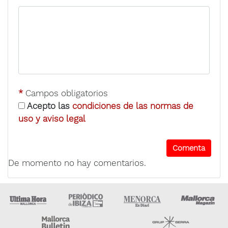
*
Campos obligatorios
Acepto las
condiciones de las normas de
uso y aviso legal
De momento no hay comentarios.
Ultima Hora
Ultima hora Ibiza
Menorca • Es Diari
M
Majorca Daily Bulletin
Grupo Ser