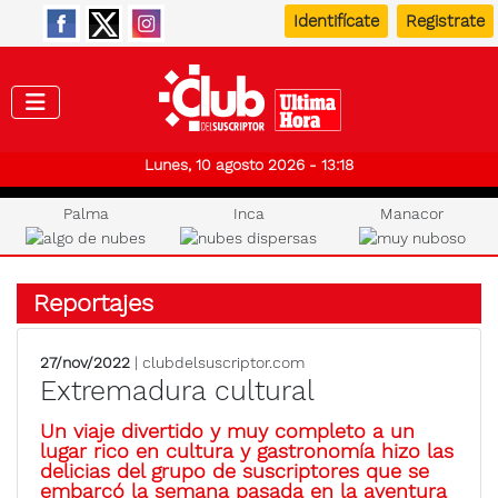
Identifícate
Registrate
Club de
Lunes, 10 agosto 2026 - 13:18
Palma
Inca
Manacor
Reportajes
27/nov/2022
| clubdelsuscriptor.com
Extremadura cultural
Un viaje divertido y muy completo a un
lugar rico en cultura y gastronomía hizo las
delicias del grupo de suscriptores que se
embarcó la semana pasada en la aventura