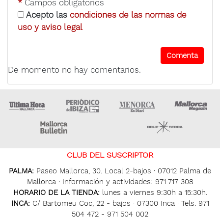
*
Campos obligatorios
Acepto las
condiciones de las normas de
uso y aviso legal
De momento no hay comentarios.
Ultima Hora
Ultima hora Ibiza
Menorca • Es Diari
M
Majorca Daily Bulletin
Grupo Ser
CLUB DEL SUSCRIPTOR
PALMA:
Paseo Mallorca, 30. Local 2-bajos · 07012 Palma de
Mallorca · Información y actividades: 971 717 308
HORARIO DE LA TIENDA:
lunes a viernes 9:30h a 15:30h.
INCA:
C/ Bartomeu Coc, 22 - bajos · 07300 Inca · Tels. 971
504 472 - 971 504 002