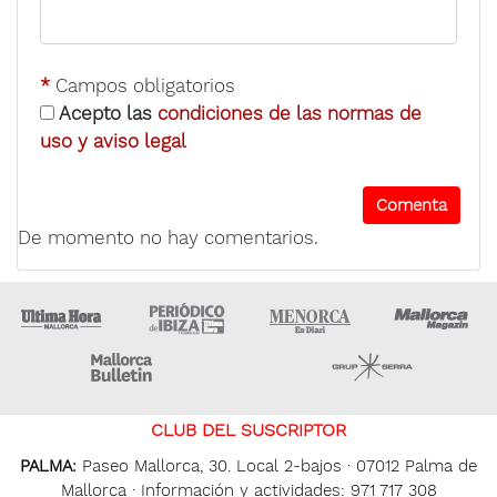
*
Campos obligatorios
Acepto las
condiciones de las normas de
uso y aviso legal
De momento no hay comentarios.
Ultima Hora
Ultima hora Ibiza
Menorca • Es Diari
M
Majorca Daily Bulletin
Grupo Ser
CLUB DEL SUSCRIPTOR
PALMA:
Paseo Mallorca, 30. Local 2-bajos · 07012 Palma de
Mallorca · Información y actividades: 971 717 308