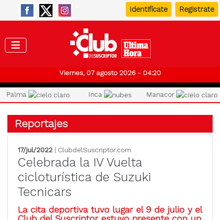
Identifícate
Registrate
Club de
Viernes, 07 agosto 2026 - 04:20
Palma
Inca
Manacor
Reportajes
17/jul/2022
| ClubdelSuscriptor.com
Celebrada la IV Vuelta
cicloturística de Suzuki
Tecnicars
La cita deportiva tuvo lugar el 9 de julio y el
Club del Suscriptor estuvo presente con un